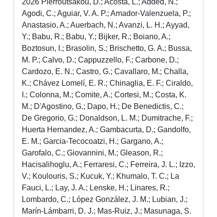
2026 Pierroutsakou, D.; Acosta, L.; Added, N.;
Agodi, C.; Aguiar, V. A. P.; Amador-Valenzuela, P.;
Anastasio, A.; Auerbach, N.; Avanzi, L. H.; Ayyad,
Y.; Babu, R.; Babu, Y.; Bijker, R.; Boiano, A.;
Boztosun, I.; Brasolin, S.; Brischetto, G. A.; Bussa,
M. P.; Calvo, D.; Cappuzzello, F.; Carbone, D.;
Cardozo, E. N.; Castro, G.; Cavallaro, M.; Challa,
K.; Chávez Lomelí, E. R.; Chinaglia, E. F.; Ciraldo,
I.; Colonna, M.; Comite, A.; Cortesi, M.; Costa, K.
M.; D'Agostino, G.; Dapo, H.; De Benedictis, C.;
De Gregorio, G.; Donaldson, L. M.; Dumitrache, F.;
Huerta Hernandez, A.; Gambacurta, D.; Gandolfo,
E. M.; Garcia-Tecocoatzi, H.; Gargano, A.;
Garofalo, C.; Giovannini, M.; Gleason, R.;
Hacisalihoglu, A.; Ferraresi, C.; Ferreira, J. L.; Izzo,
V.; Koulouris, S.; Kucuk, Y.; Khumalo, T. C.; La
Fauci, L.; Lay, J. A.; Lenske, H.; Linares, R.;
Lombardo, C.; López González, J. M.; Lubian, J.;
Marín-Lámbarri, D. J.; Mas-Ruiz, J.; Masunaga, S.