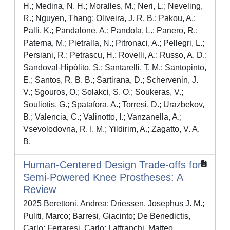
H.; Medina, N. H.; Moralles, M.; Neri, L.; Neveling,
R.; Nguyen, Thang; Oliveira, J. R. B.; Pakou, A.;
Palli, K.; Pandalone, A.; Pandola, L.; Panero, R.;
Paterna, M.; Pietralla, N.; Pitronaci, A.; Pellegri, L.;
Persiani, R.; Petrascu, H.; Rovelli, A.; Russo, A. D.;
Sandoval-Hipólito, S.; Santarelli, T. M.; Santopinto,
E.; Santos, R. B. B.; Sartirana, D.; Schervenin, J.
V.; Sgouros, O.; Solakci, S. O.; Soukeras, V.;
Souliotis, G.; Spatafora, A.; Torresi, D.; Urazbekov,
B.; Valencia, C.; Valinotto, I.; Vanzanella, A.;
Vsevolodovna, R. I. M.; Yildirim, A.; Zagatto, V. A.
B.
Human-Centered Design Trade-offs for
Semi-Powered Knee Prostheses: A
Review
2025 Berettoni, Andrea; Driessen, Josephus J. M.;
Puliti, Marco; Barresi, Giacinto; De Benedictis,
Carlo; Ferraresi, Carlo; Laffranchi, Matteo