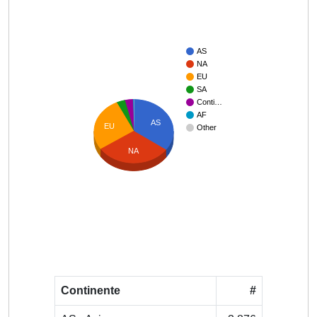
AS
NA
EU
SA
Conti…
AF
AS
EU
Other
NA
Continente
#