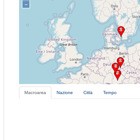
–
Macroarea
Nazione
Città
Tempo