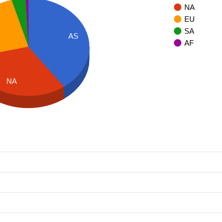
NA
EU
SA
AS
AF
NA