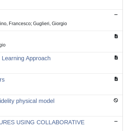
no, Francesco; Guglieri, Giorgio
gio
t Learning Approach
rs
idelity physical model
URES USING COLLABORATIVE