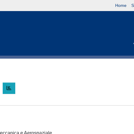
Home
S
O
 Meccanica e Aerospaziale