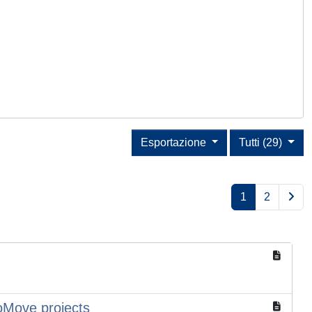
Esportazione
Tutti (29)
1
2
ToMove projects