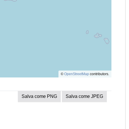
©
OpenStreetMap
contributors.
Salva come PNG
Salva come JPEG