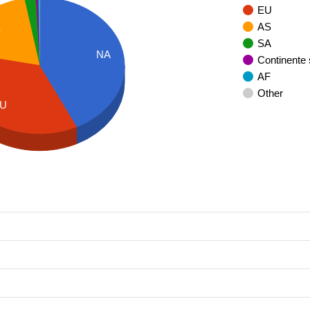
EU
AS
S
SA
NA
Continente
AF
Other
U