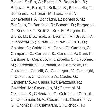
Bigioni, S.; Bin, W.; Boccali, P.; Boeswirth, B.;
Bogazzi, E.; Bojoi, R.; Bollanti, S.; Bolzonella, T.;
Bombarda, F.; Bonan, M.; Bonanomi, N.;
Bonaventura, A.; Boncagni, L.; Bonesso, M.;
Bonfiglio, D.; Bonifetto, R.; Bonomi, D.; Borgogno,
D.; Borzone, T.; Botti, S.; Boz, E.; Braghin, F.;
Brena, M.; Brezinsek, S.; Brombin, M.; Bruschi, A.;
Buonocore, S.; Buratti, P.; Buratti, P.; Busi, D.;
Calabro, G.; Caldora, M.; Calvo, G.; Camera, G.;
Campana, G.; Candela, S.; Candela, V.; Cani, F.;
Cantone, L.; Capaldo, F.; Cappello, S.; Caponero,
M.; Carchella, S.; Cardinali, A.; Carnevale, D.;
Carraro, L.; Carrelli, C.; Casalegno, V.; Casiraghi,
I.; Castaldo, C.; Castaldo, A.; Castro, G.;
Carpignano, A.; Causa, F.; Cavazzana, R.;
Cavedon, M.; Cavenago, M.; Cecchini, M.;
Ceccuzzi, S.; Celentano, G.; Celona, L.; Centioli,
C.; Centomani, G. V.; Cesaroni, S.; Chiariello, A.
G.; Chomicz, R.; Cianfarani, C.; Cichocki, F.;