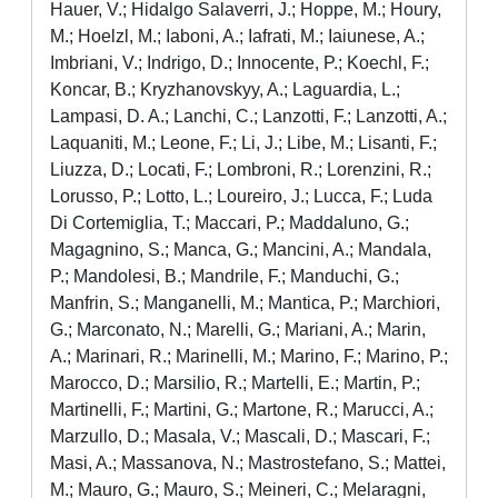
Hauer, V.; Hidalgo Salaverri, J.; Hoppe, M.; Houry,
M.; Hoelzl, M.; Iaboni, A.; Iafrati, M.; Iaiunese, A.;
Imbriani, V.; Indrigo, D.; Innocente, P.; Koechl, F.;
Koncar, B.; Kryzhanovskyy, A.; Laguardia, L.;
Lampasi, D. A.; Lanchi, C.; Lanzotti, F.; Lanzotti, A.;
Laquaniti, M.; Leone, F.; Li, J.; Libe, M.; Lisanti, F.;
Liuzza, D.; Locati, F.; Lombroni, R.; Lorenzini, R.;
Lorusso, P.; Lotto, L.; Loureiro, J.; Lucca, F.; Luda
Di Cortemiglia, T.; Maccari, P.; Maddaluno, G.;
Magagnino, S.; Manca, G.; Mancini, A.; Mandala,
P.; Mandolesi, B.; Mandrile, F.; Manduchi, G.;
Manfrin, S.; Manganelli, M.; Mantica, P.; Marchiori,
G.; Marconato, N.; Marelli, G.; Mariani, A.; Marin,
A.; Marinari, R.; Marinelli, M.; Marino, F.; Marino, P.;
Marocco, D.; Marsilio, R.; Martelli, E.; Martin, P.;
Martinelli, F.; Martini, G.; Martone, R.; Marucci, A.;
Marzullo, D.; Masala, V.; Mascali, D.; Mascari, F.;
Masi, A.; Massanova, N.; Mastrostefano, S.; Mattei,
M.; Mauro, G.; Mauro, S.; Meineri, C.; Melaragni,