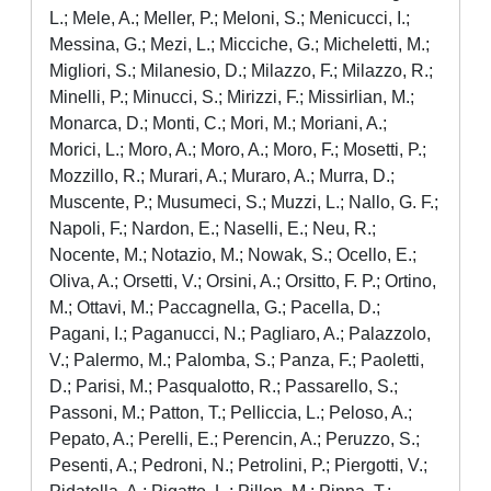
L.; Mele, A.; Meller, P.; Meloni, S.; Menicucci, I.;
Messina, G.; Mezi, L.; Micciche, G.; Micheletti, M.;
Migliori, S.; Milanesio, D.; Milazzo, F.; Milazzo, R.;
Minelli, P.; Minucci, S.; Mirizzi, F.; Missirlian, M.;
Monarca, D.; Monti, C.; Mori, M.; Moriani, A.;
Morici, L.; Moro, A.; Moro, A.; Moro, F.; Mosetti, P.;
Mozzillo, R.; Murari, A.; Muraro, A.; Murra, D.;
Muscente, P.; Musumeci, S.; Muzzi, L.; Nallo, G. F.;
Napoli, F.; Nardon, E.; Naselli, E.; Neu, R.;
Nocente, M.; Notazio, M.; Nowak, S.; Ocello, E.;
Oliva, A.; Orsetti, V.; Orsini, A.; Orsitto, F. P.; Ortino,
M.; Ottavi, M.; Paccagnella, G.; Pacella, D.;
Pagani, I.; Paganucci, N.; Pagliaro, A.; Palazzolo,
V.; Palermo, M.; Palomba, S.; Panza, F.; Paoletti,
D.; Parisi, M.; Pasqualotto, R.; Passarello, S.;
Passoni, M.; Patton, T.; Pelliccia, L.; Peloso, A.;
Pepato, A.; Perelli, E.; Perencin, A.; Peruzzo, S.;
Pesenti, A.; Pedroni, N.; Petrolini, P.; Piergotti, V.;