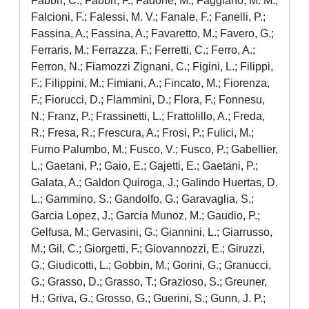
Fabbri, C.; Fabbri, F.; Fadone, M.; Faggiano, M. M.;
Falcioni, F.; Falessi, M. V.; Fanale, F.; Fanelli, P.;
Fassina, A.; Fassina, A.; Favaretto, M.; Favero, G.;
Ferraris, M.; Ferrazza, F.; Ferretti, C.; Ferro, A.;
Ferron, N.; Fiamozzi Zignani, C.; Figini, L.; Filippi,
F.; Filippini, M.; Fimiani, A.; Fincato, M.; Fiorenza,
F.; Fiorucci, D.; Flammini, D.; Flora, F.; Fonnesu,
N.; Franz, P.; Frassinetti, L.; Frattolillo, A.; Freda,
R.; Fresa, R.; Frescura, A.; Frosi, P.; Fulici, M.;
Furno Palumbo, M.; Fusco, V.; Fusco, P.; Gabellier,
L.; Gaetani, P.; Gaio, E.; Gajetti, E.; Gaetani, P.;
Galata, A.; Galdon Quiroga, J.; Galindo Huertas, D.
L.; Gammino, S.; Gandolfo, G.; Garavaglia, S.;
Garcia Lopez, J.; Garcia Munoz, M.; Gaudio, P.;
Gelfusa, M.; Gervasini, G.; Giannini, L.; Giarrusso,
M.; Gil, C.; Giorgetti, F.; Giovannozzi, E.; Giruzzi,
G.; Giudicotti, L.; Gobbin, M.; Gorini, G.; Granucci,
G.; Grasso, D.; Grasso, T.; Grazioso, S.; Greuner,
H.; Griva, G.; Grosso, G.; Guerini, S.; Gunn, J. P.;