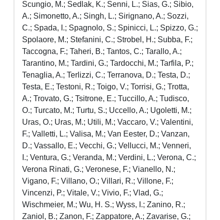
Scungio, M.; Sedlak, K.; Senni, L.; Sias, G.; Sibio,
A.; Simonetto, A.; Singh, L.; Sirignano, A.; Sozzi,
C.; Spada, I.; Spagnolo, S.; Spinicci, L.; Spizzo, G.;
Spolaore, M.; Stefanini, C.; Strobel, H.; Subba, F.;
Taccogna, F.; Taheri, B.; Tantos, C.; Tarallo, A.;
Tarantino, M.; Tardini, G.; Tardocchi, M.; Tarfila, P.;
Tenaglia, A.; Terlizzi, C.; Terranova, D.; Testa, D.;
Testa, E.; Testoni, R.; Toigo, V.; Torrisi, G.; Trotta,
A.; Trovato, G.; Tsitrone, E.; Tuccillo, A.; Tudisco,
O.; Turcato, M.; Turtu, S.; Uccello, A.; Ugoletti, M.;
Uras, O.; Uras, M.; Utili, M.; Vaccaro, V.; Valentini,
F.; Valletti, L.; Valisa, M.; Van Eester, D.; Vanzan,
D.; Vassallo, E.; Vecchi, G.; Vellucci, M.; Venneri,
I.; Ventura, G.; Veranda, M.; Verdini, L.; Verona, C.;
Verona Rinati, G.; Veronese, F.; Vianello, N.;
Vigano, F.; Villano, O.; Villari, R.; Villone, F.;
Vincenzi, P.; Vitale, V.; Vivio, F.; Vlad, G.;
Wischmeier, M.; Wu, H. S.; Wyss, I.; Zanino, R.;
Zaniol, B.; Zanon, F.; Zappatore, A.; Zavarise, G.;