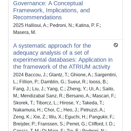
Governance: A Conceptual
Framework, Implications, and
Recommendations
2025 Hallioui, A.; Pedroni, N.; Katina, P. F.;
Masera, M.
A systematic approach for the
adequacy analysis of a set of
experimental databases: Application in
the framework of the ATRIUM activity
2024 Baccou, J.; Glantz, T.; Ghione, A.; Sargentini,
L.; Fillion, P.; Damblin, G.; Sueur, R.; Iooss, B.;
Fang, J.; Liu, J.; Yang, C.; Zheng, Y.; Ui, A.; Saito,
M.; Mendizabal Sanz, R.; Bersano, A.; Mascari, F.;
Skorek, T.; Tiborcz, L.; Hirose, Y.; Takeda, T.;
Nakamura, H.; Choi, C.; Heo, J.; Petruzzi, A.;
Zeng, K.; Xie, Z.; Wu, X.; Eguchi, H.; Pangukir, F.;
Breijder, P.; Franssen, S.; Perret, G.; Clifford, I. D.;
Coscia, T. M.; Di Maio, F.; Zio, E.; Pedroni, N.;