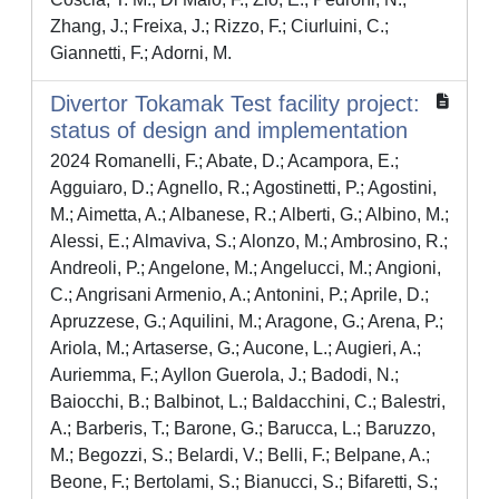
Zhang, J.; Freixa, J.; Rizzo, F.; Ciurluini, C.;
Giannetti, F.; Adorni, M.
Divertor Tokamak Test facility project:
status of design and implementation
2024 Romanelli, F.; Abate, D.; Acampora, E.;
Agguiaro, D.; Agnello, R.; Agostinetti, P.; Agostini,
M.; Aimetta, A.; Albanese, R.; Alberti, G.; Albino, M.;
Alessi, E.; Almaviva, S.; Alonzo, M.; Ambrosino, R.;
Andreoli, P.; Angelone, M.; Angelucci, M.; Angioni,
C.; Angrisani Armenio, A.; Antonini, P.; Aprile, D.;
Apruzzese, G.; Aquilini, M.; Aragone, G.; Arena, P.;
Ariola, M.; Artaserse, G.; Aucone, L.; Augieri, A.;
Auriemma, F.; Ayllon Guerola, J.; Badodi, N.;
Baiocchi, B.; Balbinot, L.; Baldacchini, C.; Balestri,
A.; Barberis, T.; Barone, G.; Barucca, L.; Baruzzo,
M.; Begozzi, S.; Belardi, V.; Belli, F.; Belpane, A.;
Beone, F.; Bertolami, S.; Bianucci, S.; Bifaretti, S.;