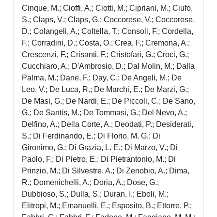
Cinque, M.; Cioffi, A.; Ciotti, M.; Cipriani, M.; Ciufo,
S.; Claps, V.; Claps, G.; Coccorese, V.; Coccorese,
D.; Colangeli, A.; Coltella, T.; Consoli, F.; Cordella,
F.; Corradini, D.; Costa, O.; Crea, F.; Cremona, A.;
Crescenzi, F.; Crisanti, F.; Cristofari, G.; Croci, G.;
Cucchiaro, A.; D'Ambrosio, D.; Dal Molin, M.; Dalla
Palma, M.; Dane, F.; Day, C.; De Angeli, M.; De
Leo, V.; De Luca, R.; De Marchi, E.; De Marzi, G.;
De Masi, G.; De Nardi, E.; De Piccoli, C.; De Sano,
G.; De Santis, M.; De Tommasi, G.; Del Nevo, A.;
Delfino, A.; Della Corte, A.; Deodati, P.; Desiderati,
S.; Di Ferdinando, E.; Di Florio, M. G.; Di
Gironimo, G.; Di Grazia, L. E.; Di Marzo, V.; Di
Paolo, F.; Di Pietro, E.; Di Pietrantonio, M.; Di
Prinzio, M.; Di Silvestre, A.; Di Zenobio, A.; Dima,
R.; Domenichelli, A.; Doria, A.; Dose, G.;
Dubbioso, S.; Dulla, S.; Duran, I.; Eboli, M.;
Elitropi, M.; Emanuelli, E.; Esposito, B.; Ettorre, P.;