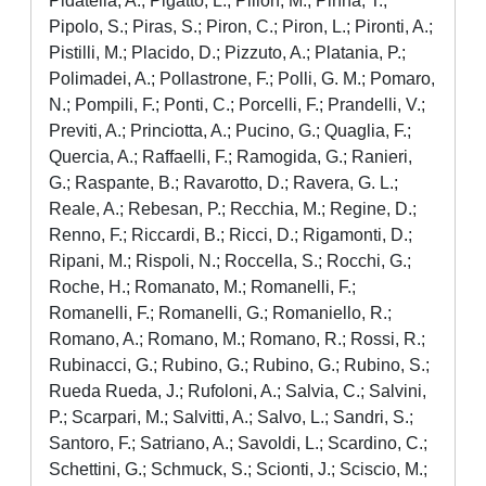
Pidatella, A.; Pigatto, L.; Pillon, M.; Pinna, T.;
Pipolo, S.; Piras, S.; Piron, C.; Piron, L.; Pironti, A.;
Pistilli, M.; Placido, D.; Pizzuto, A.; Platania, P.;
Polimadei, A.; Pollastrone, F.; Polli, G. M.; Pomaro,
N.; Pompili, F.; Ponti, C.; Porcelli, F.; Prandelli, V.;
Previti, A.; Princiotta, A.; Pucino, G.; Quaglia, F.;
Quercia, A.; Raffaelli, F.; Ramogida, G.; Ranieri,
G.; Raspante, B.; Ravarotto, D.; Ravera, G. L.;
Reale, A.; Rebesan, P.; Recchia, M.; Regine, D.;
Renno, F.; Riccardi, B.; Ricci, D.; Rigamonti, D.;
Ripani, M.; Rispoli, N.; Roccella, S.; Rocchi, G.;
Roche, H.; Romanato, M.; Romanelli, F.;
Romanelli, F.; Romanelli, G.; Romaniello, R.;
Romano, A.; Romano, M.; Romano, R.; Rossi, R.;
Rubinacci, G.; Rubino, G.; Rubino, G.; Rubino, S.;
Rueda Rueda, J.; Rufoloni, A.; Salvia, C.; Salvini,
P.; Scarpari, M.; Salvitti, A.; Salvo, L.; Sandri, S.;
Santoro, F.; Satriano, A.; Savoldi, L.; Scardino, C.;
Schettini, G.; Schmuck, S.; Scionti, J.; Sciscio, M.;