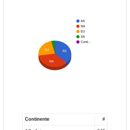
AS
NA
EU
SA
Conti…
EU
AS
NA
Continente
#