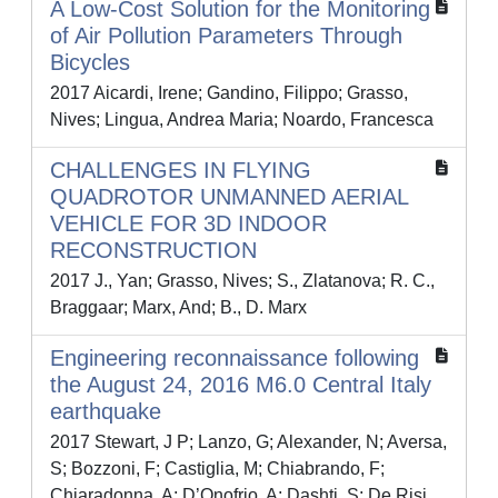
A Low-Cost Solution for the Monitoring
of Air Pollution Parameters Through
Bicycles
2017 Aicardi, Irene; Gandino, Filippo; Grasso,
Nives; Lingua, Andrea Maria; Noardo, Francesca
CHALLENGES IN FLYING
QUADROTOR UNMANNED AERIAL
VEHICLE FOR 3D INDOOR
RECONSTRUCTION
2017 J., Yan; Grasso, Nives; S., Zlatanova; R. C.,
Braggaar; Marx, And; B., D. Marx
Engineering reconnaissance following
the August 24, 2016 M6.0 Central Italy
earthquake
2017 Stewart, J P; Lanzo, G; Alexander, N; Aversa,
S; Bozzoni, F; Castiglia, M; Chiabrando, F;
Chiaradonna, A; D’Onofrio, A; Dashti, S; De Risi,