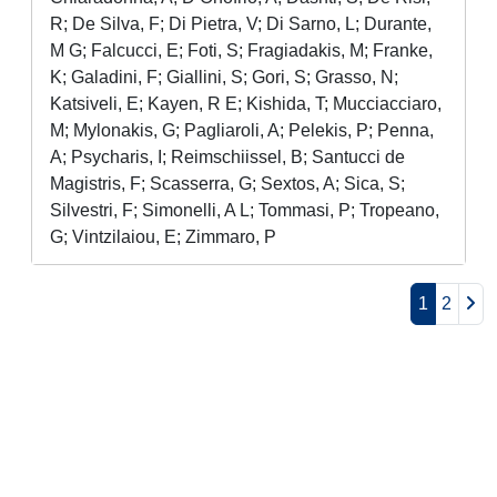
R; De Silva, F; Di Pietra, V; Di Sarno, L; Durante,
M G; Falcucci, E; Foti, S; Fragiadakis, M; Franke,
K; Galadini, F; Giallini, S; Gori, S; Grasso, N;
Katsiveli, E; Kayen, R E; Kishida, T; Mucciacciaro,
M; Mylonakis, G; Pagliaroli, A; Pelekis, P; Penna,
A; Psycharis, I; Reimschiissel, B; Santucci de
Magistris, F; Scasserra, G; Sextos, A; Sica, S;
Silvestri, F; Simonelli, A L; Tommasi, P; Tropeano,
G; Vintzilaiou, E; Zimmaro, P
1
2
Powered by
IRIS
-
about IRIS
-