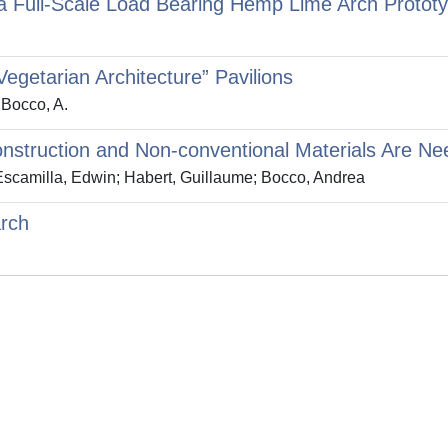
 a Full-Scale Load Bearing Hemp Lime Arch Protot
getarian Architecture” Pavilions
 Bocco, A.
onstruction and Non-conventional Materials Are N
 Escamilla, Edwin; Habert, Guillaume; Bocco, Andrea
arch
Privacy