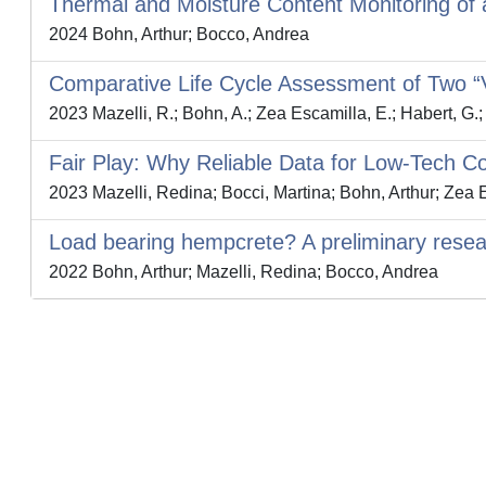
Thermal and Moisture Content Monitoring of
2024 Bohn, Arthur; Bocco, Andrea
Comparative Life Cycle Assessment of Two “Ve
2023 Mazelli, R.; Bohn, A.; Zea Escamilla, E.; Habert, G.;
Fair Play: Why Reliable Data for Low-Tech C
2023 Mazelli, Redina; Bocci, Martina; Bohn, Arthur; Zea
Load bearing hempcrete? A preliminary rese
2022 Bohn, Arthur; Mazelli, Redina; Bocco, Andrea
Powered by
IRIS
-
about IRIS
-
Utilizzo dei cookie
-