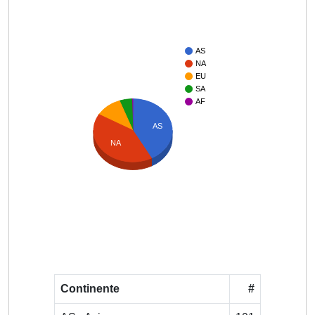
AS
NA
EU
SA
AF
AS
NA
Continente
#