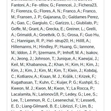
Fantoni, A.; Fe- ofilov, G.; Ferencei, J.; Fichera23,
F.; Fiorenza, G.; Flores, A. N.; Franco, A.; Franco,
M.; Fransen, J. P.; Gajanana, D.; Galdames Perez,
A.; Gao, C.; Gargiulo, C.; Garizzo, L.; Giubilato, P.;
Goffe, M.; Grant, A.; Grecka, E.; Greiner, L.; Grelli,
A.; Grimaldi, A.; Groettvik, O. S.; Grosa, F.; Guo Hu,
C.; Hannigan, R. P.; Hel- strup20, H.; Hill8, A.;
Hillemanns, H.; Hindley, P.; Huang, G.; Iannone,
M.; Iddon, J. P.; Ijzermans, P.; Imhoff, M. A.; Isakov,
A.; Jeong, J.; Johnson, T.; Junique, A.; Kaewjai, J.;
Keil, M.; Khabanova, Z.; Khan, H.; Kim, H.; Kim, J.;
Kim, J.; Kim, J.; Kim, M.; Kim, T.; Klein, J.; Kobdaj,
C.; Kotliarov, A.; Kraan, M. J.; Králik, I.; Krizek, F.;
Kugathasan, T.; Kuhn, C.; Kuijer, P. G.; Kushpil, S.;
Kweon, M. J.; Kwon, M.; Kwon, Y.; La Rocca, P.;
Lacalamita, N.; Larionov18, P.; Ledey, G.; Lee, S.;
Lee, T.; Lemmon, R. C.; Lesenechal, Y.; Lesser6,
E. D.; Liang-Gilman6, B. E.; Librizzi, F.; Lim, B.;