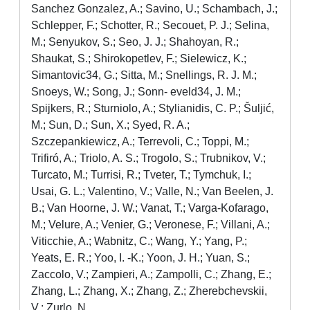
Sanchez Gonzalez, A.; Savino, U.; Schambach, J.;
Schlepper, F.; Schotter, R.; Secouet, P. J.; Selina,
M.; Senyukov, S.; Seo, J. J.; Shahoyan, R.;
Shaukat, S.; Shirokopetlev, F.; Sielewicz, K.;
Simantovic34, G.; Sitta, M.; Snellings, R. J. M.;
Snoeys, W.; Song, J.; Sonn- eveld34, J. M.;
Spijkers, R.; Sturniolo, A.; Stylianidis, C. P.; Šuljić,
M.; Sun, D.; Sun, X.; Syed, R. A.;
Szczepankiewicz, A.; Terrevoli, C.; Toppi, M.;
Trifiró, A.; Triolo, A. S.; Trogolo, S.; Trubnikov, V.;
Turcato, M.; Turrisi, R.; Tveter, T.; Tymchuk, I.;
Usai, G. L.; Valentino, V.; Valle, N.; Van Beelen, J.
B.; Van Hoorne, J. W.; Vanat, T.; Varga-Kofarago,
M.; Velure, A.; Venier, G.; Veronese, F.; Villani, A.;
Viticchie, A.; Wabnitz, C.; Wang, Y.; Yang, P.;
Yeats, E. R.; Yoo, I. -K.; Yoon, J. H.; Yuan, S.;
Zaccolo, V.; Zampieri, A.; Zampolli, C.; Zhang, E.;
Zhang, L.; Zhang, X.; Zhang, Z.; Zherebchevskii,
V.; Zurlo, N.