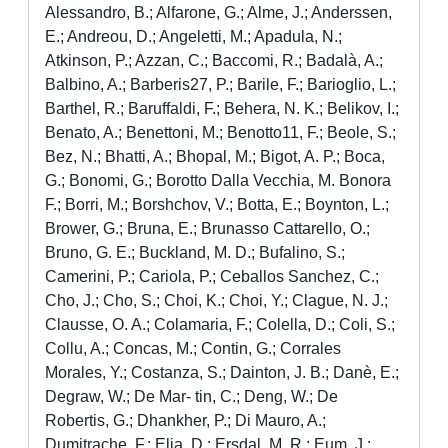
Alessandro, B.; Alfarone, G.; Alme, J.; Anderssen,
E.; Andreou, D.; Angeletti, M.; Apadula, N.;
Atkinson, P.; Azzan, C.; Baccomi, R.; Badalà, A.;
Balbino, A.; Barberis27, P.; Barile, F.; Barioglio, L.;
Barthel, R.; Baruffaldi, F.; Behera, N. K.; Belikov, I.;
Benato, A.; Benettoni, M.; Benotto11, F.; Beole, S.;
Bez, N.; Bhatti, A.; Bhopal, M.; Bigot, A. P.; Boca,
G.; Bonomi, G.; Borotto Dalla Vecchia, M. Bonora
F.; Borri, M.; Borshchov, V.; Botta, E.; Boynton, L.;
Brower, G.; Bruna, E.; Brunasso Cattarello, O.;
Bruno, G. E.; Buckland, M. D.; Bufalino, S.;
Camerini, P.; Cariola, P.; Ceballos Sanchez, C.;
Cho, J.; Cho, S.; Choi, K.; Choi, Y.; Clague, N. J.;
Clausse, O. A.; Colamaria, F.; Colella, D.; Coli, S.;
Collu, A.; Concas, M.; Contin, G.; Corrales
Morales, Y.; Costanza, S.; Dainton, J. B.; Danè, E.;
Degraw, W.; De Mar- tin, C.; Deng, W.; De
Robertis, G.; Dhankher, P.; Di Mauro, A.;
Dumitrache, F.; Elia, D.; Ersdal, M. R.; Eum, J.;