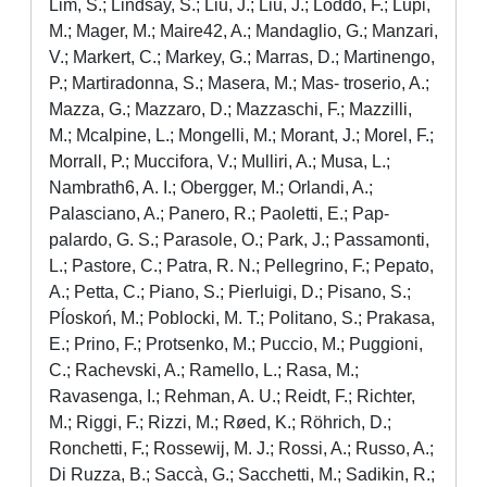
Lim, S.; Lindsay, S.; Liu, J.; Liu, J.; Loddo, F.; Lupi,
M.; Mager, M.; Maire42, A.; Mandaglio, G.; Manzari,
V.; Markert, C.; Markey, G.; Marras, D.; Martinengo,
P.; Martiradonna, S.; Masera, M.; Mas- troserio, A.;
Mazza, G.; Mazzaro, D.; Mazzaschi, F.; Mazzilli,
M.; Mcalpine, L.; Mongelli, M.; Morant, J.; Morel, F.;
Morrall, P.; Muccifora, V.; Mulliri, A.; Musa, L.;
Nambrath6, A. I.; Obergger, M.; Orlandi, A.;
Palasciano, A.; Panero, R.; Paoletti, E.; Pap-
palardo, G. S.; Parasole, O.; Park, J.; Passamonti,
L.; Pastore, C.; Patra, R. N.; Pellegrino, F.; Pepato,
A.; Petta, C.; Piano, S.; Pierluigi, D.; Pisano, S.;
Pĺoskoń, M.; Poblocki, M. T.; Politano, S.; Prakasa,
E.; Prino, F.; Protsenko, M.; Puccio, M.; Puggioni,
C.; Rachevski, A.; Ramello, L.; Rasa, M.;
Ravasenga, I.; Rehman, A. U.; Reidt, F.; Richter,
M.; Riggi, F.; Rizzi, M.; Røed, K.; Röhrich, D.;
Ronchetti, F.; Rossewij, M. J.; Rossi, A.; Russo, A.;
Di Ruzza, B.; Saccà, G.; Sacchetti, M.; Sadikin, R.;