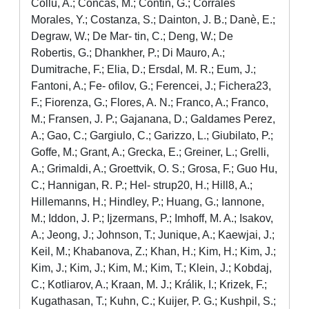
Collu, A.; Concas, M.; Contin, G.; Corrales
Morales, Y.; Costanza, S.; Dainton, J. B.; Danè, E.;
Degraw, W.; De Mar- tin, C.; Deng, W.; De
Robertis, G.; Dhankher, P.; Di Mauro, A.;
Dumitrache, F.; Elia, D.; Ersdal, M. R.; Eum, J.;
Fantoni, A.; Fe- ofilov, G.; Ferencei, J.; Fichera23,
F.; Fiorenza, G.; Flores, A. N.; Franco, A.; Franco,
M.; Fransen, J. P.; Gajanana, D.; Galdames Perez,
A.; Gao, C.; Gargiulo, C.; Garizzo, L.; Giubilato, P.;
Goffe, M.; Grant, A.; Grecka, E.; Greiner, L.; Grelli,
A.; Grimaldi, A.; Groettvik, O. S.; Grosa, F.; Guo Hu,
C.; Hannigan, R. P.; Hel- strup20, H.; Hill8, A.;
Hillemanns, H.; Hindley, P.; Huang, G.; Iannone,
M.; Iddon, J. P.; Ijzermans, P.; Imhoff, M. A.; Isakov,
A.; Jeong, J.; Johnson, T.; Junique, A.; Kaewjai, J.;
Keil, M.; Khabanova, Z.; Khan, H.; Kim, H.; Kim, J.;
Kim, J.; Kim, J.; Kim, M.; Kim, T.; Klein, J.; Kobdaj,
C.; Kotliarov, A.; Kraan, M. J.; Králik, I.; Krizek, F.;
Kugathasan, T.; Kuhn, C.; Kuijer, P. G.; Kushpil, S.;