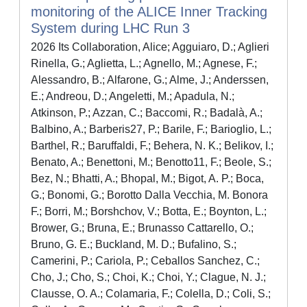
monitoring of the ALICE Inner Tracking
System during LHC Run 3
2026 Its Collaboration, Alice; Agguiaro, D.; Aglieri
Rinella, G.; Aglietta, L.; Agnello, M.; Agnese, F.;
Alessandro, B.; Alfarone, G.; Alme, J.; Anderssen,
E.; Andreou, D.; Angeletti, M.; Apadula, N.;
Atkinson, P.; Azzan, C.; Baccomi, R.; Badalà, A.;
Balbino, A.; Barberis27, P.; Barile, F.; Barioglio, L.;
Barthel, R.; Baruffaldi, F.; Behera, N. K.; Belikov, I.;
Benato, A.; Benettoni, M.; Benotto11, F.; Beole, S.;
Bez, N.; Bhatti, A.; Bhopal, M.; Bigot, A. P.; Boca,
G.; Bonomi, G.; Borotto Dalla Vecchia, M. Bonora
F.; Borri, M.; Borshchov, V.; Botta, E.; Boynton, L.;
Brower, G.; Bruna, E.; Brunasso Cattarello, O.;
Bruno, G. E.; Buckland, M. D.; Bufalino, S.;
Camerini, P.; Cariola, P.; Ceballos Sanchez, C.;
Cho, J.; Cho, S.; Choi, K.; Choi, Y.; Clague, N. J.;
Clausse, O. A.; Colamaria, F.; Colella, D.; Coli, S.;