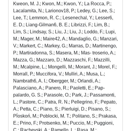
Kweon, M. J.; Kwon, M.; Kwon, Y.; La Rocca, P.;
Lacalamita, N.; Larionov18, P.; Ledey, G.; Lee, S.;
Lee, T.; Lemmon, R. C.; Lesenechal, Y.; Lesser6,
E. D.; Liang-Gilman6, B. E.; Librizzi, F.; Lim, B.;
Lim, S.; Lindsay, S.; Liu, J.; Liu, J.; Loddo, F.; Lupi,
M.; Mager, M.; Maire42, A.; Mandaglio, G.; Manzari,
V.; Markert, C.; Markey, G.; Marras, D.; Martinengo,
P.; Martiradonna, S.; Masera, M.; Mas- troserio, A.;
Mazza, G.; Mazzaro, D.; Mazzaschi, F.; Mazzilli,
M.; Mcalpine, L.; Mongelli, M.; Morant, J.; Morel, F.;
Morrall, P.; Muccifora, V.; Mulliri, A.; Musa, L.;
Nambrath6, A. I.; Obergger, M.; Orlandi, A.;
Palasciano, A.; Panero, R.; Paoletti, E.; Pap-
palardo, G. S.; Parasole, O.; Park, J.; Passamonti,
L.; Pastore, C.; Patra, R. N.; Pellegrino, F.; Pepato,
A.; Petta, C.; Piano, S.; Pierluigi, D.; Pisano, S.;
Pĺoskoń, M.; Poblocki, M. T.; Politano, S.; Prakasa,
E.; Prino, F.; Protsenko, M.; Puccio, M.; Puggioni,
C.; Rachevski, A.; Ramello, L.; Rasa, M.;