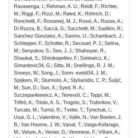
Ravasenga, I.; Rehman, A. U.; Reidt, F.; Richter,
M.; Riggi, F.; Rizzi, M.; Røed, K.; Röhrich, D.;
Ronchetti, F.; Rossewij, M. J.; Rossi, A.; Russo, A.;
Di Ruzza, B.; Saccà, G.; Sacchetti, M.; Sadikin, R.;
Sanchez Gonzalez, A.; Savino, U.; Schambach, J.;
Schlepper, F.; Schotter, R.; Secouet, P. J.; Selina,
M.; Senyukov, S.; Seo, J. J.; Shahoyan, R.;
Shaukat, S.; Shirokopetlev, F.; Sielewicz, K.;
Simantovic34, G.; Sitta, M.; Snellings, R. J. M.;
Snoeys, W.; Song, J.; Sonn- eveld34, J. M.;
Spijkers, R.; Sturniolo, A.; Stylianidis, C. P.; Šuljić,
M.; Sun, D.; Sun, X.; Syed, R. A.;
Szczepankiewicz, A.; Terrevoli, C.; Toppi, M.;
Trifiró, A.; Triolo, A. S.; Trogolo, S.; Trubnikov, V.;
Turcato, M.; Turrisi, R.; Tveter, T.; Tymchuk, I.;
Usai, G. L.; Valentino, V.; Valle, N.; Van Beelen, J.
B.; Van Hoorne, J. W.; Vanat, T.; Varga-Kofarago,
M.; Velure, A.; Venier, G.; Veronese, F.; Villani, A.;