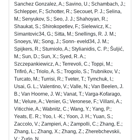
Sanchez Gonzalez, A.; Savino, U.; Schambach, J.;
Schlepper, F.; Schotter, R.; Secouet, P. J.; Selina,
M.; Senyukov, S.; Seo, J. J.; Shahoyan, R.;
Shaukat, S.; Shirokopetlev, F.; Sielewicz, K.;
Simantovic34, G.; Sitta, M.; Snellings, R. J. M.;
Snoeys, W.; Song, J.; Sonn- eveld34, J. M.;
Spijkers, R.; Sturniolo, A.; Stylianidis, C. P.; Šuljić,
M.; Sun, D.; Sun, X.; Syed, R. A.;
Szczepankiewicz, A.; Terrevoli, C.; Toppi, M.;
Trifiró, A.; Triolo, A. S.; Trogolo, S.; Trubnikov, V.;
Turcato, M.; Turrisi, R.; Tveter, T.; Tymchuk, I.;
Usai, G. L.; Valentino, V.; Valle, N.; Van Beelen, J.
B.; Van Hoorne, J. W.; Vanat, T.; Varga-Kofarago,
M.; Velure, A.; Venier, G.; Veronese, F.; Villani, A.;
Viticchie, A.; Wabnitz, C.; Wang, Y.; Yang, P.;
Yeats, E. R.; Yoo, I. -K.; Yoon, J. H.; Yuan, S.;
Zaccolo, V.; Zampieri, A.; Zampolli, C.; Zhang, E.;
Zhang, L.; Zhang, X.; Zhang, Z.; Zherebchevskii,
V.; Zurlo, N.