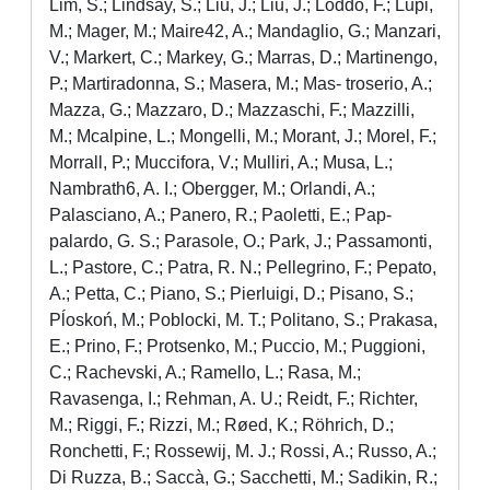
Lim, S.; Lindsay, S.; Liu, J.; Liu, J.; Loddo, F.; Lupi,
M.; Mager, M.; Maire42, A.; Mandaglio, G.; Manzari,
V.; Markert, C.; Markey, G.; Marras, D.; Martinengo,
P.; Martiradonna, S.; Masera, M.; Mas- troserio, A.;
Mazza, G.; Mazzaro, D.; Mazzaschi, F.; Mazzilli,
M.; Mcalpine, L.; Mongelli, M.; Morant, J.; Morel, F.;
Morrall, P.; Muccifora, V.; Mulliri, A.; Musa, L.;
Nambrath6, A. I.; Obergger, M.; Orlandi, A.;
Palasciano, A.; Panero, R.; Paoletti, E.; Pap-
palardo, G. S.; Parasole, O.; Park, J.; Passamonti,
L.; Pastore, C.; Patra, R. N.; Pellegrino, F.; Pepato,
A.; Petta, C.; Piano, S.; Pierluigi, D.; Pisano, S.;
Pĺoskoń, M.; Poblocki, M. T.; Politano, S.; Prakasa,
E.; Prino, F.; Protsenko, M.; Puccio, M.; Puggioni,
C.; Rachevski, A.; Ramello, L.; Rasa, M.;
Ravasenga, I.; Rehman, A. U.; Reidt, F.; Richter,
M.; Riggi, F.; Rizzi, M.; Røed, K.; Röhrich, D.;
Ronchetti, F.; Rossewij, M. J.; Rossi, A.; Russo, A.;
Di Ruzza, B.; Saccà, G.; Sacchetti, M.; Sadikin, R.;