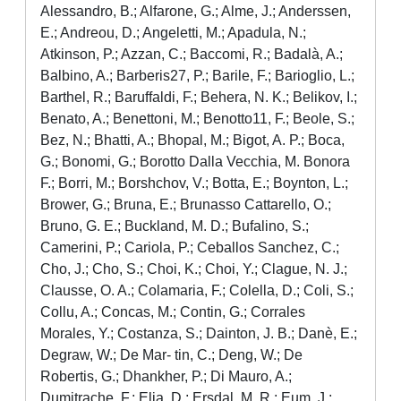
Alessandro, B.; Alfarone, G.; Alme, J.; Anderssen,
E.; Andreou, D.; Angeletti, M.; Apadula, N.;
Atkinson, P.; Azzan, C.; Baccomi, R.; Badalà, A.;
Balbino, A.; Barberis27, P.; Barile, F.; Barioglio, L.;
Barthel, R.; Baruffaldi, F.; Behera, N. K.; Belikov, I.;
Benato, A.; Benettoni, M.; Benotto11, F.; Beole, S.;
Bez, N.; Bhatti, A.; Bhopal, M.; Bigot, A. P.; Boca,
G.; Bonomi, G.; Borotto Dalla Vecchia, M. Bonora
F.; Borri, M.; Borshchov, V.; Botta, E.; Boynton, L.;
Brower, G.; Bruna, E.; Brunasso Cattarello, O.;
Bruno, G. E.; Buckland, M. D.; Bufalino, S.;
Camerini, P.; Cariola, P.; Ceballos Sanchez, C.;
Cho, J.; Cho, S.; Choi, K.; Choi, Y.; Clague, N. J.;
Clausse, O. A.; Colamaria, F.; Colella, D.; Coli, S.;
Collu, A.; Concas, M.; Contin, G.; Corrales
Morales, Y.; Costanza, S.; Dainton, J. B.; Danè, E.;
Degraw, W.; De Mar- tin, C.; Deng, W.; De
Robertis, G.; Dhankher, P.; Di Mauro, A.;
Dumitrache, F.; Elia, D.; Ersdal, M. R.; Eum, J.;