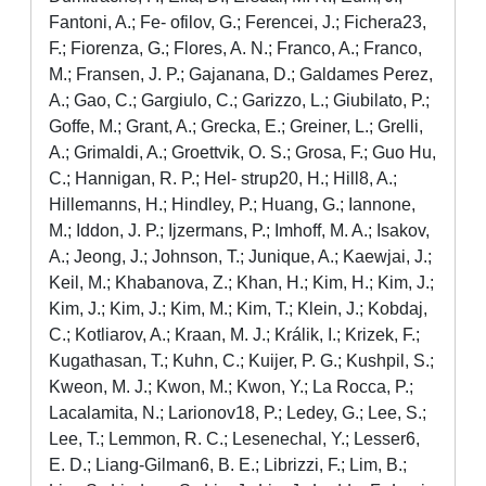
Fantoni, A.; Fe- ofilov, G.; Ferencei, J.; Fichera23,
F.; Fiorenza, G.; Flores, A. N.; Franco, A.; Franco,
M.; Fransen, J. P.; Gajanana, D.; Galdames Perez,
A.; Gao, C.; Gargiulo, C.; Garizzo, L.; Giubilato, P.;
Goffe, M.; Grant, A.; Grecka, E.; Greiner, L.; Grelli,
A.; Grimaldi, A.; Groettvik, O. S.; Grosa, F.; Guo Hu,
C.; Hannigan, R. P.; Hel- strup20, H.; Hill8, A.;
Hillemanns, H.; Hindley, P.; Huang, G.; Iannone,
M.; Iddon, J. P.; Ijzermans, P.; Imhoff, M. A.; Isakov,
A.; Jeong, J.; Johnson, T.; Junique, A.; Kaewjai, J.;
Keil, M.; Khabanova, Z.; Khan, H.; Kim, H.; Kim, J.;
Kim, J.; Kim, J.; Kim, M.; Kim, T.; Klein, J.; Kobdaj,
C.; Kotliarov, A.; Kraan, M. J.; Králik, I.; Krizek, F.;
Kugathasan, T.; Kuhn, C.; Kuijer, P. G.; Kushpil, S.;
Kweon, M. J.; Kwon, M.; Kwon, Y.; La Rocca, P.;
Lacalamita, N.; Larionov18, P.; Ledey, G.; Lee, S.;
Lee, T.; Lemmon, R. C.; Lesenechal, Y.; Lesser6,
E. D.; Liang-Gilman6, B. E.; Librizzi, F.; Lim, B.;