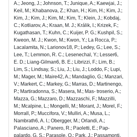
A.; Jeong, J.; Johnson, T.; Junique, A.; Kaewjai, J.;
Keil, M.; Khabanova, Z.; Khan, H.; Kim, H.; Kim, J.;
Kim, J.; Kim, J.; Kim, M.; Kim, T.; Klein, J.; Kobdaj,
C.; Kotliarov, A.; Kraan, M. J.; Králik, I.; Krizek, F.;
Kugathasan, T.; Kuhn, C.; Kuijer, P. G.; Kushpil, S.;
Kweon, M. J.; Kwon, M.; Kwon, Y.; La Rocca, P.;
Lacalamita, N.; Larionov18, P.; Ledey, G.; Lee, S.;
Lee, T.; Lemmon, R. C.; Lesenechal, Y.; Lesser6,
E. D.; Liang-Gilman6, B. E.; Librizzi, F.; Lim, B.;
Lim, S.; Lindsay, S.; Liu, J.; Liu, J.; Loddo, F.; Lupi,
M.; Mager, M.; Maire42, A.; Mandaglio, G.; Manzari,
V.; Markert, C.; Markey, G.; Marras, D.; Martinengo,
P.; Martiradonna, S.; Masera, M.; Mas- troserio, A.;
Mazza, G.; Mazzaro, D.; Mazzaschi, F.; Mazzilli,
M.; Mcalpine, L.; Mongelli, M.; Morant, J.; Morel, F.;
Morrall, P.; Muccifora, V.; Mulliri, A.; Musa, L.;
Nambrath6, A. I.; Obergger, M.; Orlandi, A.;
Palasciano, A.; Panero, R.; Paoletti, E.; Pap-
palardo, G. S.; Parasole, O.; Park, J.; Passamonti,