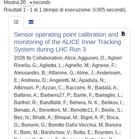
Mostra
records
Risultati 1 - 1 di 1 (tempo di esecuzione: 0.005 secondi).
Sensor operating point calibration and
monitoring of the ALICE Inner Tracking
System during LHC Run 3
2026 Its Collaboration, Alice; Agguiaro, D.; Aglieri
Rinella, G.; Aglietta, L.; Agnello, M.; Agnese, F.;
Alessandro, B.; Alfarone, G.; Alme, J.; Anderssen,
E.; Andreou, D.; Angeletti, M.; Apadula, N.;
Atkinson, P.; Azzan, C.; Baccomi, R.; Badalà, A.;
Balbino, A.; Barberis27, P.; Barile, F.; Barioglio, L.;
Barthel, R.; Baruffaldi, F.; Behera, N. K.; Belikov, I.;
Benato, A.; Benettoni, M.; Benotto11, F.; Beole, S.;
Bez, N.; Bhatti, A.; Bhopal, M.; Bigot, A. P.; Boca,
G.; Bonomi, G.; Borotto Dalla Vecchia, M. Bonora
F.; Borri, M.; Borshchov, V.; Botta, E.; Boynton, L.;