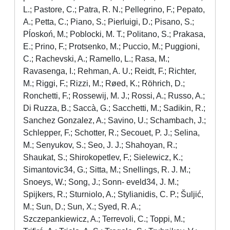
L.; Pastore, C.; Patra, R. N.; Pellegrino, F.; Pepato,
A.; Petta, C.; Piano, S.; Pierluigi, D.; Pisano, S.;
Pĺoskoń, M.; Poblocki, M. T.; Politano, S.; Prakasa,
E.; Prino, F.; Protsenko, M.; Puccio, M.; Puggioni,
C.; Rachevski, A.; Ramello, L.; Rasa, M.;
Ravasenga, I.; Rehman, A. U.; Reidt, F.; Richter,
M.; Riggi, F.; Rizzi, M.; Røed, K.; Röhrich, D.;
Ronchetti, F.; Rossewij, M. J.; Rossi, A.; Russo, A.;
Di Ruzza, B.; Saccà, G.; Sacchetti, M.; Sadikin, R.;
Sanchez Gonzalez, A.; Savino, U.; Schambach, J.;
Schlepper, F.; Schotter, R.; Secouet, P. J.; Selina,
M.; Senyukov, S.; Seo, J. J.; Shahoyan, R.;
Shaukat, S.; Shirokopetlev, F.; Sielewicz, K.;
Simantovic34, G.; Sitta, M.; Snellings, R. J. M.;
Snoeys, W.; Song, J.; Sonn- eveld34, J. M.;
Spijkers, R.; Sturniolo, A.; Stylianidis, C. P.; Šuljić,
M.; Sun, D.; Sun, X.; Syed, R. A.;
Szczepankiewicz, A.; Terrevoli, C.; Toppi, M.;