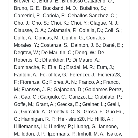
Brower, G.; Bruna, E.; Brunasso Cattarello, O.;
Bruno, G. E.; Buckland, M. D.; Bufalino, S.;
Camerini, P.; Cariola, P.; Ceballos Sanchez, C.;
Cho, J.; Cho, S.; Choi, K.; Choi, Y.; Clague, N. J.;
Clausse, O. A.; Colamaria, F.; Colella, D.; Coli, S.;
Collu, A.; Concas, M.; Contin, G.; Corrales
Morales, Y.; Costanza, S.; Dainton, J. B.; Danè, E.;
Degraw, W.; De Mar- tin, C.; Deng, W.; De
Robertis, G.; Dhankher, P.; Di Mauro, A.;
Dumitrache, F.; Elia, D.; Ersdal, M. R.; Eum, J.;
Fantoni, A.; Fe- ofilov, G.; Ferencei, J.; Fichera23,
F.; Fiorenza, G.; Flores, A. N.; Franco, A.; Franco,
M.; Fransen, J. P.; Gajanana, D.; Galdames Perez,
A.; Gao, C.; Gargiulo, C.; Garizzo, L.; Giubilato, P.;
Goffe, M.; Grant, A.; Grecka, E.; Greiner, L.; Grelli,
A.; Grimaldi, A.; Groettvik, O. S.; Grosa, F.; Guo Hu,
C.; Hannigan, R. P.; Hel- strup20, H.; Hill8, A.;
Hillemanns, H.; Hindley, P.; Huang, G.; Iannone,
M.; Iddon, J. P.; Ijzermans, P.; Imhoff, M. A.; Isakov,