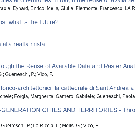
cities and territories, through the reuse of availabl
Paola; Eynard, Enrico; Melis, Giulia; Fiermonte, Francesco; LA 
ps: what is the future?
 alla realtà mista
Through the Reuse of Available Data and Raster Ana
.; Guerreschi, P.; Vico, F.
storico-architettonici: la cattedrale di Sant’Andrea a 
hele; Forgia, Margherita; Garnero, Gabriele; Guerreschi, Paola; 
ERATION CITIES AND TERRITORIES - Through th
Guerreschi, P.; La Riccia, L.; Melis, G.; Vico, F.