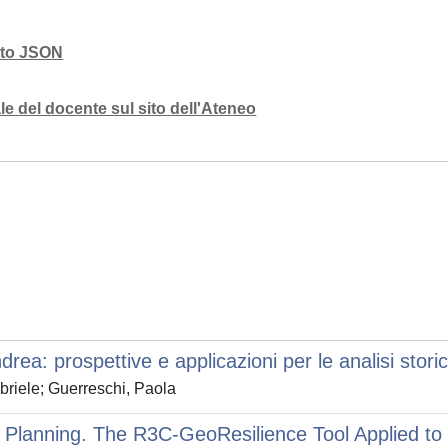
mato JSON
e del docente sul sito dell'Ateneo
ndrea: prospettive e applicazioni per le analisi stori
briele; Guerreschi, Paola
nce Planning. The R3C-GeoResilience Tool Applied t