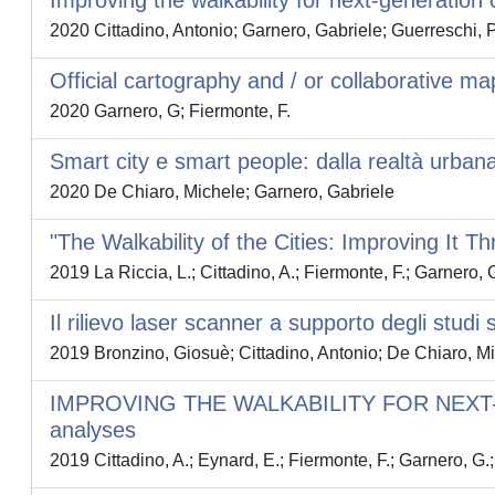
Improving the walkability for next-generation 
2020 Cittadino, Antonio; Garnero, Gabriele; Guerreschi, 
Official cartography and / or collaborative ma
2020 Garnero, G; Fiermonte, F.
Smart city e smart people: dalla realtà urbana
2020 De Chiaro, Michele; Garnero, Gabriele
"The Walkability of the Cities: Improving It 
2019 La Riccia, L.; Cittadino, A.; Fiermonte, F.; Garnero, G
Il rilievo laser scanner a supporto degli studi 
2019 Bronzino, Giosuè; Cittadino, Antonio; De Chiaro, Mic
IMPROVING THE WALKABILITY FOR NEXT-GEN
analyses
2019 Cittadino, A.; Eynard, E.; Fiermonte, F.; Garnero, G.; 