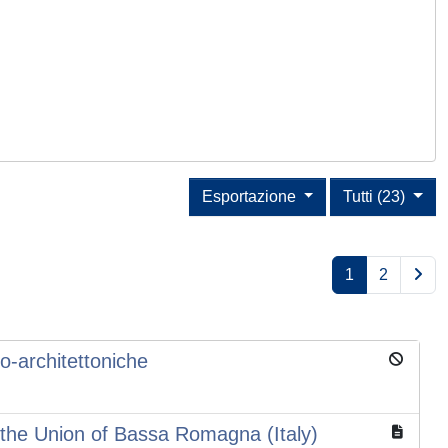
Esportazione
Tutti (23)
1
2
co-architettoniche
o the Union of Bassa Romagna (Italy)