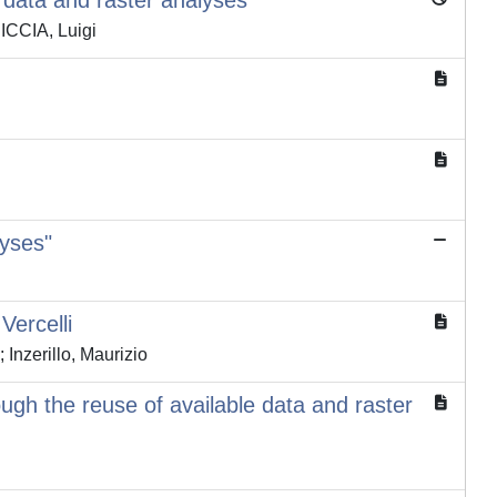
e data and raster analyses
RICCIA, Luigi
lyses"
Vercelli
Inzerillo, Maurizio
e reuse of available data and raster