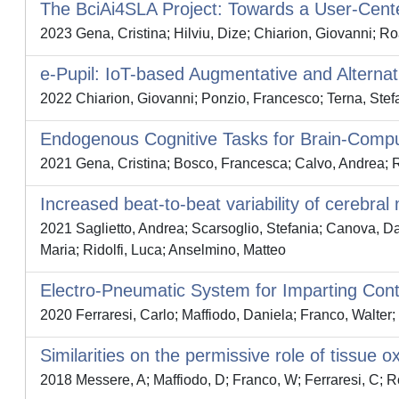
The BciAi4SLA Project: Towards a User-Cent
2023 Gena, Cristina; Hilviu, Dize; Chiarion, Giovanni; Ro
e-Pupil: IoT-based Augmentative and Alternati
2022 Chiarion, Giovanni; Ponzio, Francesco; Terna, Stefa
Endogenous Cognitive Tasks for Brain-Compu
2021 Gena, Cristina; Bosco, Francesca; Calvo, Andrea; Roa
Increased beat-to-beat variability of cerebral 
2021 Saglietto, Andrea; Scarsoglio, Stefania; Canova, Dan
Maria; Ridolfi, Luca; Anselmino, Matteo
Electro-Pneumatic System for Imparting Cont
2020 Ferraresi, Carlo; Maffiodo, Daniela; Franco, Walter
Similarities on the permissive role of tissu
2018 Messere, A; Maffiodo, D; Franco, W; Ferraresi, C; R