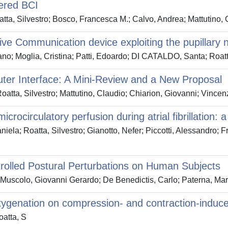
ered BCI
atta, Silvestro; Bosco, Francesca M.; Calvo, Andrea; Mattutino,
ve Communication device exploiting the pupillary n
no; Moglia, Cristina; Patti, Edoardo; DI CATALDO, Santa; Roatt
ter Interface: A Mini-Review and a New Proposal
tta, Silvestro; Mattutino, Claudio; Chiarion, Giovanni; Vincenz
microcirculatory perfusion during atrial fibrillation
iela; Roatta, Silvestro; Gianotto, Nefer; Piccotti, Alessandro; 
rolled Postural Perturbations on Human Subjects
; Muscolo, Giovanni Gerardo; De Benedictis, Carlo; Paterna, Ma
e oxygenation on compression- and contraction-indu
oatta, S