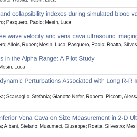
and collapsibility indexes during simulated blood 
tro; Pasquero, Paolo; Mesin, Luca
lse wave velocity and vena cava ultrasound imagin
ro; Allois, Ruben; Mesin, Luca; Pasquero, Paolo; Roatta, Silves
 in the Alpha Range: A Pilot Study
 Mesin, Luca
amic Perturbations Associated with Long R-R Interv
a; Scarsoglio, Stefania; Gianotto Nefer, Roberta; Piccotti, Aless
 Inferior Vena Cava on Size Measurement in 2-D U
ia; Albani, Stefano; Musumeci, Giuseppe; Roatta, Silvestro; Mes