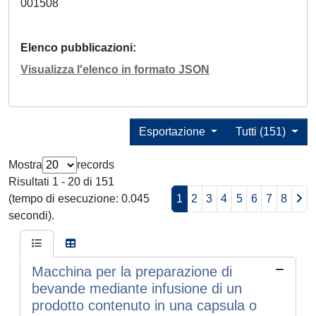
001508
Elenco pubblicazioni
Visualizza l'elenco in formato JSON
Esportazione
Tutti (151)
Mostra
records
Risultati 1 - 20 di 151
(tempo di esecuzione: 0.045
1
2
3
4
5
6
7
8
secondi).
Macchina per la preparazione di
bevande mediante infusione di un
prodotto contenuto in una capsula o