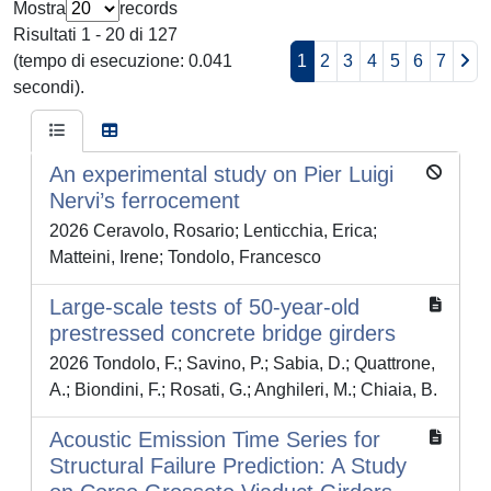
Mostra
records
Risultati 1 - 20 di 127
(tempo di esecuzione: 0.041
1
2
3
4
5
6
7
secondi).
An experimental study on Pier Luigi
Nervi’s ferrocement
2026 Ceravolo, Rosario; Lenticchia, Erica;
Matteini, Irene; Tondolo, Francesco
Large-scale tests of 50-year-old
prestressed concrete bridge girders
2026 Tondolo, F.; Savino, P.; Sabia, D.; Quattrone,
A.; Biondini, F.; Rosati, G.; Anghileri, M.; Chiaia, B.
Acoustic Emission Time Series for
Structural Failure Prediction: A Study