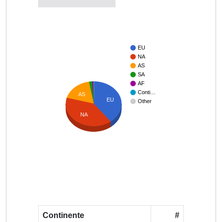
EU
NA
AS
SA
AF
Conti…
AS
EU
Other
NA
Continente
#