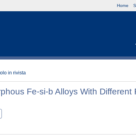
Home
S
olo in rivista
ous Fe-si-b Alloys With Different 