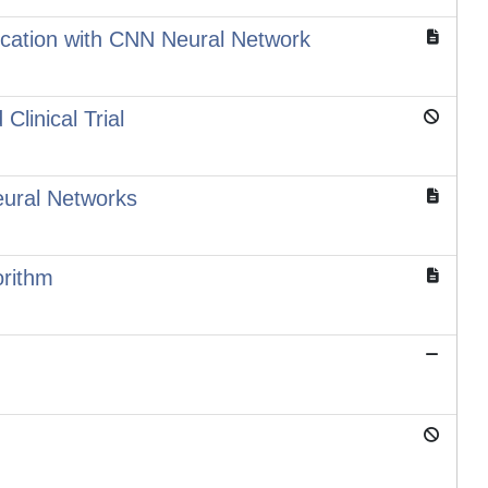
ication with CNN Neural Network
linical Trial
eural Networks
orithm