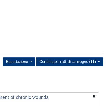
Esportazione
Contributo in atti di convegno (11)
tment of chronic wounds