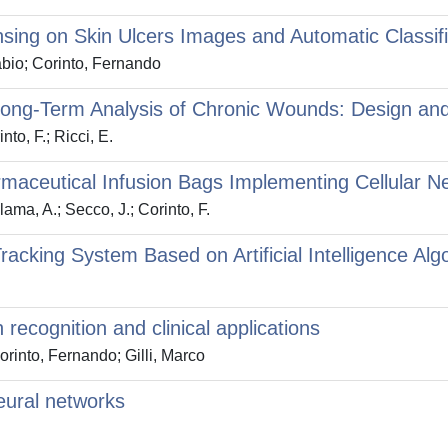
ing on Skin Ulcers Images and Automatic Classif
bio; Corinto, Fernando
ong-Term Analysis of Chronic Wounds: Design and C
nto, F.; Ricci, E.
rmaceutical Infusion Bags Implementing Cellular N
ama, A.; Secco, J.; Corinto, F.
cking System Based on Artificial Intelligence Alg
recognition and clinical applications
rinto, Fernando; Gilli, Marco
eural networks