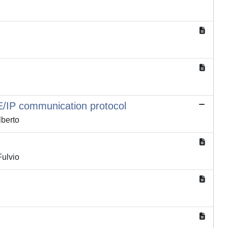
E/IP communication protocol
lberto
Fulvio