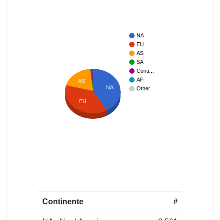
NA
EU
AS
SA
Conti…
AF
AS
NA
Other
EU
Continente
#