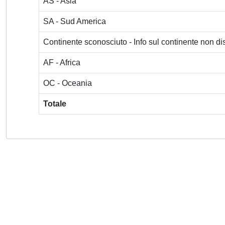
AS - Asia
SA - Sud America
Continente sconosciuto - Info sul continente non dis
AF - Africa
OC - Oceania
Totale
Powered by
IRIS
-
about IRIS
-
Utilizzo dei cookie
-