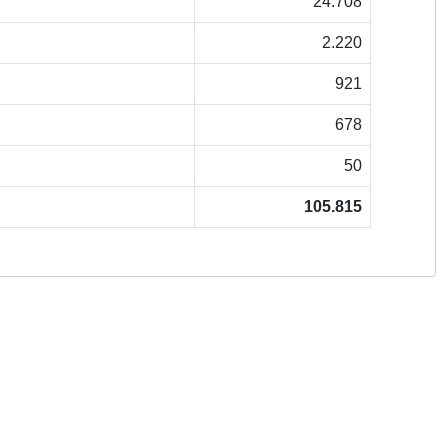
24.708
2.220
921
678
50
105.815
Copyright © 2026