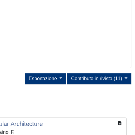
Esportazione
Contributo in rivista (11)
lar Architecture
ino, F.