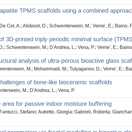
oxyapatite TPMS scaffolds using a combined approac
De Cet, A.; Alidoost, D.; Schwentenwein, M.; Verne', E.; Baino, F
f 3D-printed triply periodic minimal surface (TPMS
 D.; Schwentenwein, M.; D'Andrea, L.; Vena, P.; Verne', E.; Baino,
ural analysis of ultra-porous bioactive glass scaf
Schwentenwein, M.; Mohammadi, M.; Tulyaganov, D.; Verne', E.; Bai
hallenges of bone-like bioceramic scaffolds
wentenwein, M.; D'Andrea, L.; Vena, P.
 area for passive indoor moisture buffering
antucci, Stefano; Autretto, Giorgia; Gabrieli, Roberta; Gianch