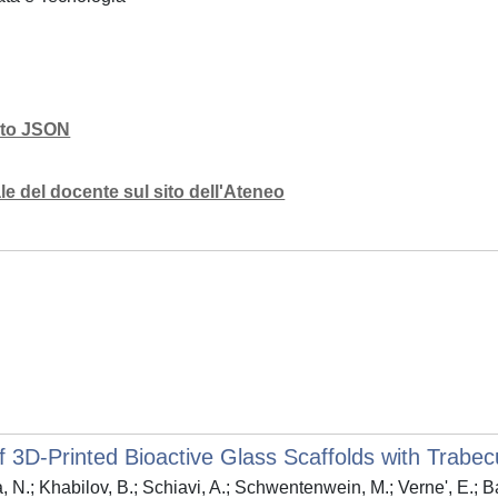
mato JSON
e del docente sul sito dell'Ateneo
 3D-Printed Bioactive Glass Scaffolds with Trabecu
 N.; Khabilov, B.; Schiavi, A.; Schwentenwein, M.; Verne', E.; Ba