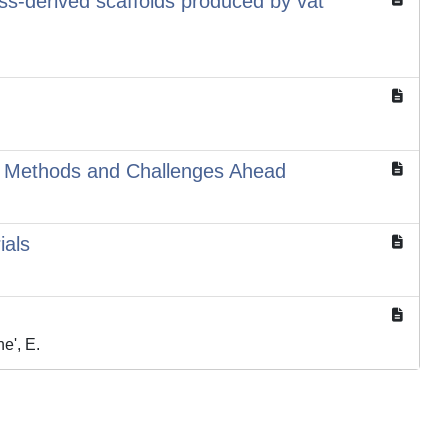
ass-derived scaffolds produced by vat
nt Methods and Challenges Ahead
ials
e', E.