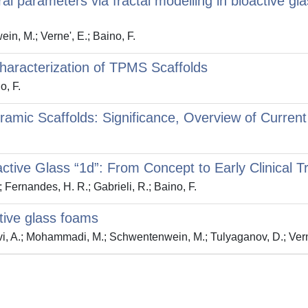
l parameters via fractal modelling in bioactive gl
in, M.; Verne', E.; Baino, F.
Characterization of TPMS Scaffolds
o, F.
eramic Scaffolds: Significance, Overview of Curre
ctive Glass “1d”: From Concept to Early Clinical Tr
 Fernandes, H. R.; Gabrieli, R.; Baino, F.
tive glass foams
hiavi, A.; Mohammadi, M.; Schwentenwein, M.; Tulyaganov, D.; Vern