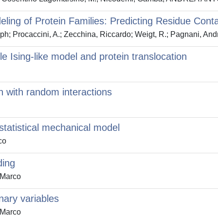
ling of Protein Families: Predicting Residue Conta
ph; Procaccini, A.; Zecchina, Riccardo; Weigt, R.; Pagnani, And
e Ising-like model and protein translocation
n with random interactions
 statistical mechanical model
co
ding
 Marco
nary variables
 Marco