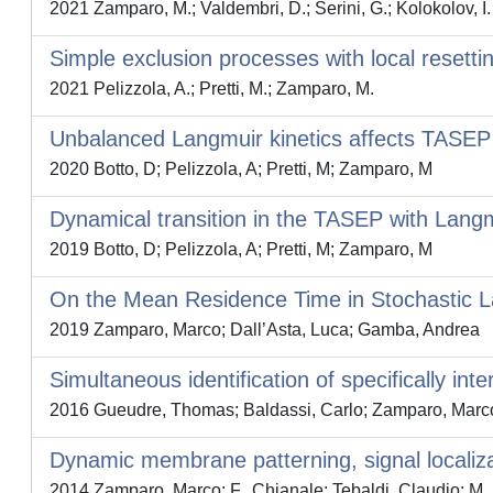
2021 Zamparo, M.; Valdembri, D.; Serini, G.; Kolokolov, I. 
Simple exclusion processes with local resetti
2021 Pelizzola, A.; Pretti, M.; Zamparo, M.
Unbalanced Langmuir kinetics affects TASEP d
2020 Botto, D; Pelizzola, A; Pretti, M; Zamparo, M
Dynamical transition in the TASEP with Langm
2019 Botto, D; Pelizzola, A; Pretti, M; Zamparo, M
On the Mean Residence Time in Stochastic L
2019 Zamparo, Marco; Dall’Asta, Luca; Gamba, Andrea
Simultaneous identification of specifically int
2016 Gueudre, Thomas; Baldassi, Carlo; Zamparo, Marco
Dynamic membrane patterning, signal localizati
2014 Zamparo, Marco; F., Chianale; Tebaldi, Claudio;