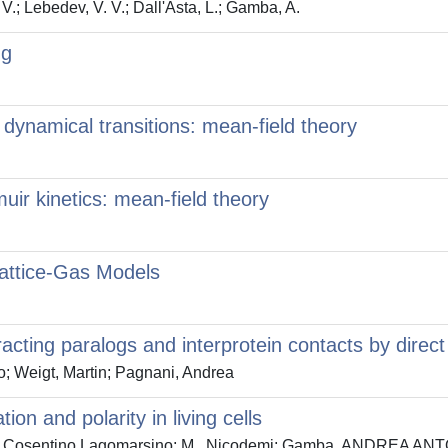
V.; Lebedev, V. V.; Dall'Asta, L.; Gamba, A.
ng
ynamical transitions: mean-field theory
uir kinetics: mean-field theory
attice-Gas Models
eracting paralogs and interprotein contacts by direct
; Weigt, Martin; Pagnani, Andrea
on and polarity in living cells
 M., Cosentino Lagomarsino; M., Nicodemi; Gamba, ANDREA AN