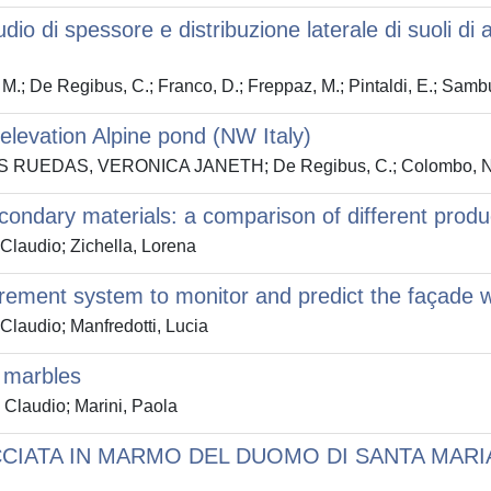
studio di spessore e distribuzione laterale di suoli 
; De Regibus, C.; Franco, D.; Freppaz, M.; Pintaldi, E.; Sambue
levation Alpine pond (NW Italy)
BOS RUEDAS, VERONICA JANETH; De Regibus, C.; Colombo, N.
ondary materials: a comparison of different produ
laudio; Zichella, Lorena
rement system to monitor and predict the façade 
laudio; Manfredotti, Lucia
f marbles
Claudio; Marini, Paola
IATA IN MARMO DEL DUOMO DI SANTA MARIA 