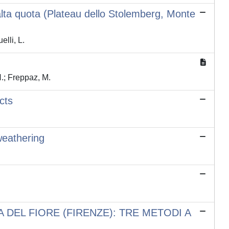
di alta quota (Plateau dello Stolemberg, Monte
lli, L.
; Freppaz, M.
cts
weathering
DEL FIORE (FIRENZE): TRE METODI A