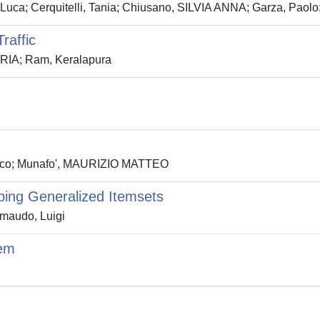
Luca; Cerquitelli, Tania; Chiusano, SILVIA ANNA; Garza, Paolo; 
raffic
ARIA; Ram, Keralapura
 Marco; Munafo', MAURIZIO MATTEO
pping Generalized Itemsets
imaudo, Luigi
tem