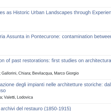
s as Historic Urban Landscapes through Experienc
aria Assunta in Pontecurone: contamination betwee
n of past restorations: first studies on architectura
 Gallorini, Chiara; Bevilacqua, Marco Giorgio
one degli impianti nelle architetture storiche: dall'
uso
; Valetti, Lodovica
 archivi del restauro (1850-1915)