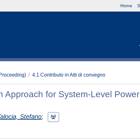
Home
S
(Proceeding)
4.1 Contributo in Atti di convegno
n Approach for System-Level Power
Talocia, Stefano
;