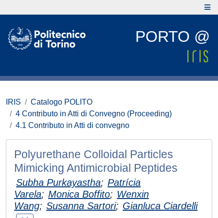
PORTO @
IRIS
Catalogo POLITO
4 Contributo in Atti di Convegno (Proceeding)
4.1 Contributo in Atti di convegno
Polyurethane Colloidal Particles
Mimicking Antimicrobial Peptides
Subha Purkayastha
;
Patrícia
Varela
;
Monica Boffito
;
Wenxin
Wang
;
Susanna Sartori
;
Gianluca Ciardelli