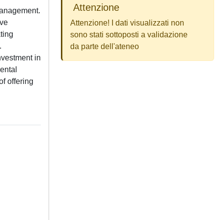
Attenzione
 management.
ive
Attenzione! I dati visualizzati non
ting
sono stati sottoposti a validazione
.
da parte dell'ateneo
nvestment in
ental
f offering