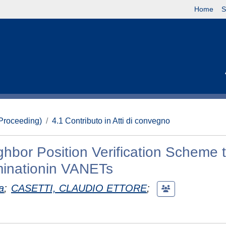
Home
S
(Proceeding)
4.1 Contributo in Atti di convegno
hbor Position Verification Scheme 
inationin VANETs
a
;
CASETTI, CLAUDIO ETTORE
;