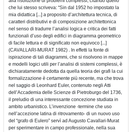
alla risoluzione di problemi complessi, citando quello
che lui stesso scriveva: “Sin dal 1952 ho impostato la
mia didattica [...] a proposito d’architettura tecnica, di
caratteri distributivi e di composizione architettonica
nel senso di tradurre l’analisi logica e critica dei fatti
funzionali d’uso degli edifici in diagramma geometrico
di facile lettura e di significato non equivoco [...]
(CAVALLARI-MURAT 1982) . In effetti la fonte di
ispirazione di tali diagrammi, che si risolvono in mappe
e modelli logici utili per l’analisi di sistemi complessi, è
dichiaratamente dedotta da quella teoria dei grafi la cui
formalizzazione è certamente più recente, ma che trova
nel saggio di Leonhard Euler, contenuto negli Atti
dell’Accademia delle Scienze di Pietroburgo del 1736,
il preludio di una interessante concezione studiata in
ambito urbanistico. L’invenzione -termine che uso
nell’accezione latina di ritrovamento- di un nuovo uso
del “grafo di Eulero” servì ad Augusto Cavallari-Murat
per sperimentare in campo professionale, nella sua