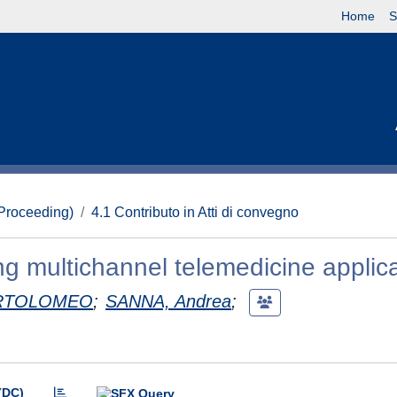
Home
S
(Proceeding)
4.1 Contributo in Atti di convegno
g multichannel telemedicine applic
RTOLOMEO
;
SANNA, Andrea
;
(DC)