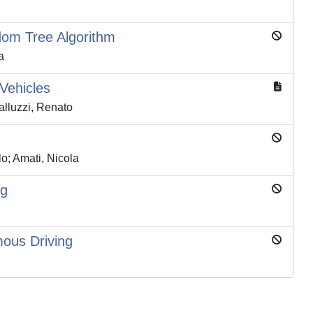
dom Tree Algorithm
a
Vehicles
alluzzi, Renato
lo; Amati, Nicola
ng
mous Driving