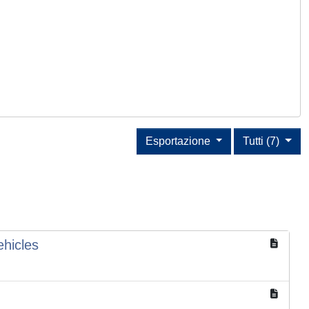
Esportazione
Tutti (7)
ehicles