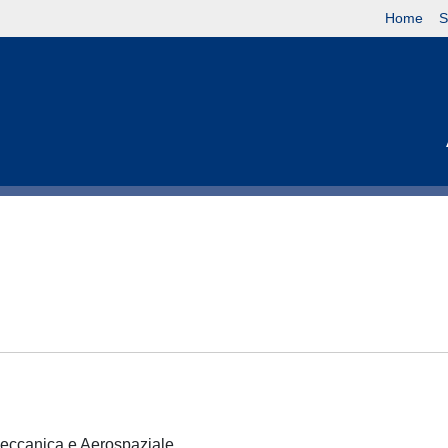
Home
S
 Meccanica e Aerospaziale