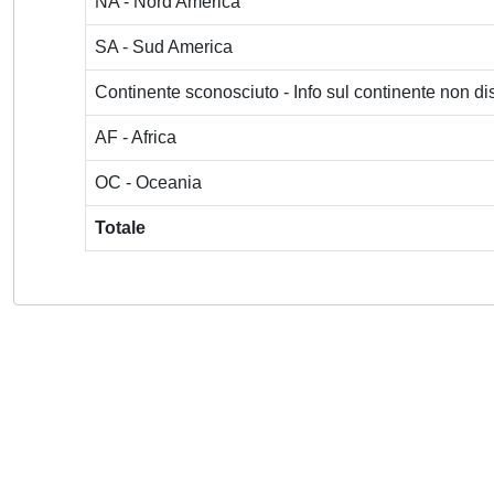
NA - Nord America
SA - Sud America
Continente sconosciuto - Info sul continente non dis
AF - Africa
OC - Oceania
Totale
Powered by
IRIS
-
about IRIS
-
Utilizzo dei cookie
-