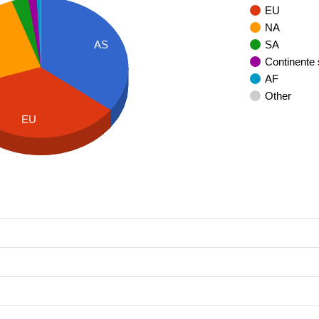
EU
NA
AS
SA
Continente
AF
Other
EU