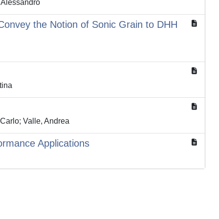
, Alessandro
o Convey the Notion of Sonic Grain to DHH
tina
arlo; Valle, Andrea
ormance Applications