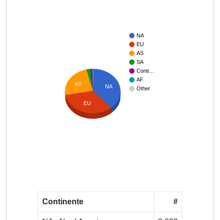
NA
EU
AS
SA
Conti…
AF
AS
NA
Other
EU
Continente
#