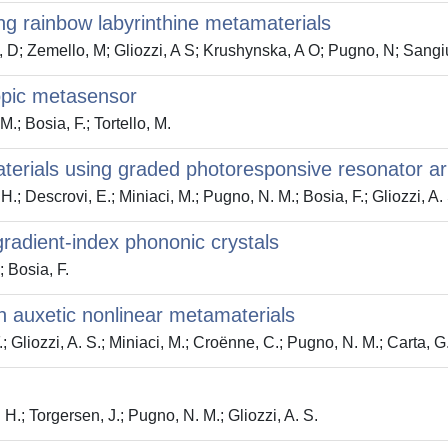
ng rainbow labyrinthine metamaterials
o, D; Zemello, M; Gliozzi, A S; Krushynska, A O; Pugno, N; Sangiu
topic metasensor
M.; Bosia, F.; Tortello, M.
terials using graded photoresponsive resonator ar
 H.; Descrovi, E.; Miniaci, M.; Pugno, N. M.; Bosia, F.; Gliozzi, A.
 gradient-index phononic crystals
; Bosia, F.
n auxetic nonlinear metamaterials
; Gliozzi, A. S.; Miniaci, M.; Croënne, C.; Pugno, N. M.; Carta, G
 H.; Torgersen, J.; Pugno, N. M.; Gliozzi, A. S.