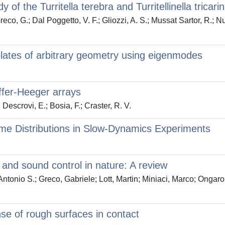
of the Turritella terebra and Turritellinella tricari
Greco, G.; Dal Poggetto, V. F.; Gliozzi, A. S.; Mussat Sartor, R.; N
 plates of arbitrary geometry using eigenmodes
ffer-Heeger arrays
 Descrovi, E.; Bosia, F.; Craster, R. V.
ime Distributions in Slow-Dynamics Experiments
n and sound control in nature: A review
 Antonio S.; Greco, Gabriele; Lott, Martin; Miniaci, Marco; Onga
se of rough surfaces in contact