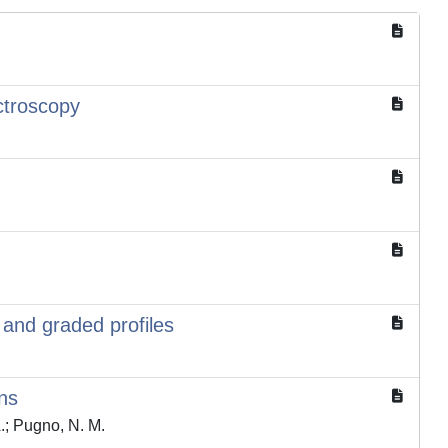
ctroscopy
 and graded profiles
ons
A.; Pugno, N. M.