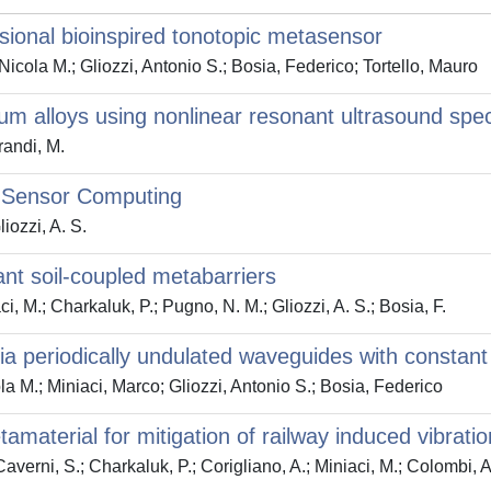
sional bioinspired tonotopic metasensor
ola M.; Gliozzi, Antonio S.; Bosia, Federico; Tortello, Mauro
um alloys using nonlinear resonant ultrasound spe
randi, M.
n-Sensor Computing
liozzi, A. S.
ant soil-coupled metabarriers
ci, M.; Charkaluk, P.; Pugno, N. M.; Gliozzi, A. S.; Bosia, F.
ia periodically undulated waveguides with constant
la M.; Miniaci, Marco; Gliozzi, Antonio S.; Bosia, Federico
tamaterial for mitigation of railway induced vibrati
; Caverni, S.; Charkaluk, P.; Corigliano, A.; Miniaci, M.; Colombi, 