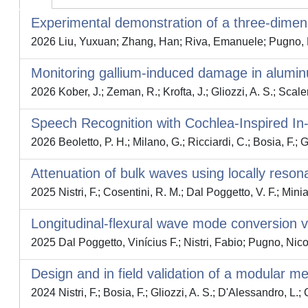
Experimental demonstration of a three-dimen
2026 Liu, Yuxuan; Zhang, Han; Riva, Emanuele; Pugno, Nic
Monitoring gallium-induced damage in alumin
2026 Kober, J.; Zeman, R.; Krofta, J.; Gliozzi, A. S.; Scale
Speech Recognition with Cochlea-Inspired I
2026 Beoletto, P. H.; Milano, G.; Ricciardi, C.; Bosia, F.; G
Attenuation of bulk waves using locally reson
2025 Nistri, F.; Cosentini, R. M.; Dal Poggetto, V. F.; Minia
Longitudinal-flexural wave mode conversion v
2025 Dal Poggetto, Vinícius F.; Nistri, Fabio; Pugno, Nico
Design and in field validation of a modular me
2024 Nistri, F.; Bosia, F.; Gliozzi, A. S.; D'Alessandro, L.