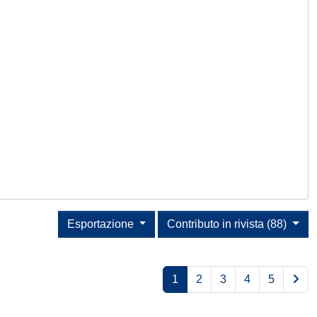
Esportazione
Contributo in rivista (88)
1
2
3
4
5