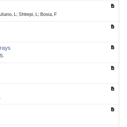
liano, L; Shtrepi, L; Bosia, F
rays
 S.
.