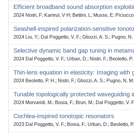
Efficient broadband sound absorption exploiti
2024 Nistri, F; Kamrul, V H; Bettini, L; Musso, E; Piciucc
Seashell-inspired polarization-sensitive tono
2024 Liu, Y.; Dal Poggetto, V. F.; Gliozzi, A. S.; Pugno, N. 
Selective dynamic band gap tuning in metama
2024 Dal Poggetto, V. F.; Urban, D.; Nistri, F.; Beoletto, P.
Thin-lens equation in elasticity: Imaging with
2024 Beoletto, P. H.; Nistri, F.; Gliozzi, A. S.; Pugno, N. M.
Tunable topologically protected waveguiding i
2024 Morvaridi, M.; Bosia, F.; Brun, M.; Dal Poggetto, V. F.
Cochlea-inspired tonotopic resonators
2023 Dal Poggetto, V. F.; Bosia, F.; Urban, D.; Beoletto, P.