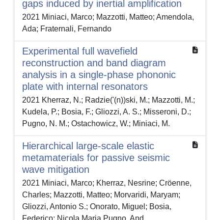
gaps induced by inertial amplification
2021 Miniaci, Marco; Mazzotti, Matteo; Amendola,
Ada; Fraternali, Fernando
Experimental full wavefield
reconstruction and band diagram
analysis in a single-phase phononic
plate with internal resonators
2021 Kherraz, N.; Radzie('(n))ski, M.; Mazzotti, M.;
Kudela, P.; Bosia, F.; Gliozzi, A. S.; Misseroni, D.;
Pugno, N. M.; Ostachowicz, W.; Miniaci, M.
Hierarchical large-scale elastic
metamaterials for passive seismic
wave mitigation
2021 Miniaci, Marco; Kherraz, Nesrine; Cröenne,
Charles; Mazzotti, Matteo; Morvaridi, Maryam;
Gliozzi, Antonio S.; Onorato, Miguel; Bosia,
Federico; Nicola Maria Pugno, And