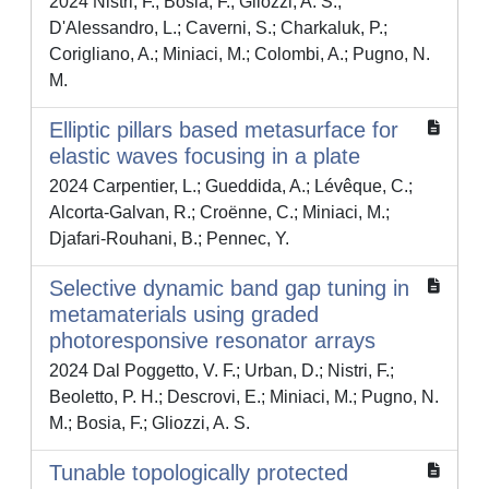
2024 Nistri, F.; Bosia, F.; Gliozzi, A. S.;
D'Alessandro, L.; Caverni, S.; Charkaluk, P.;
Corigliano, A.; Miniaci, M.; Colombi, A.; Pugno, N.
M.
Elliptic pillars based metasurface for
elastic waves focusing in a plate
2024 Carpentier, L.; Gueddida, A.; Lévêque, C.;
Alcorta-Galvan, R.; Croënne, C.; Miniaci, M.;
Djafari-Rouhani, B.; Pennec, Y.
Selective dynamic band gap tuning in
metamaterials using graded
photoresponsive resonator arrays
2024 Dal Poggetto, V. F.; Urban, D.; Nistri, F.;
Beoletto, P. H.; Descrovi, E.; Miniaci, M.; Pugno, N.
M.; Bosia, F.; Gliozzi, A. S.
Tunable topologically protected