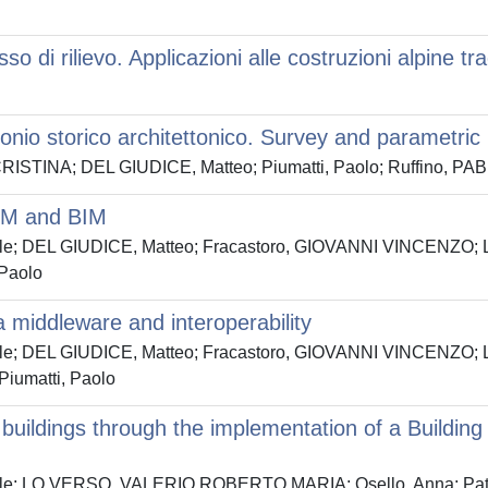
 di rilievo. Applicazioni alle costruzioni alpine trad
nio storico architettonico. Survey and parametric mo
A CRISTINA; DEL GIUDICE, Matteo; Piumatti, Paolo; Ruffino, 
FM and BIM
niele; DEL GIUDICE, Matteo; Fracastoro, GIOVANNI VINCENZ
 Paolo
ia middleware and interoperability
niele; DEL GIUDICE, Matteo; Fracastoro, GIOVANNI VINCENZ
 Piumatti, Paolo
lic buildings through the implementation of a Buil
ele; LO VERSO, VALERIO ROBERTO MARIA; Osello, Anna; Patti, 