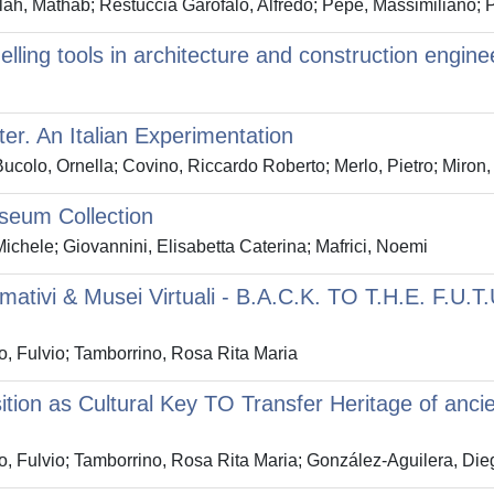
lah, Mathab; Restuccia Garofalo, Alfredo; Pepe, Massimiliano; P
lling tools in architecture and construction enginee
er. An Italian Experimentation
Bucolo, Ornella; Covino, Riccardo Roberto; Merlo, Pietro; Miron
seum Collection
ichele; Giovannini, Elisabetta Caterina; Mafrici, Noemi
mativi & Musei Virtuali - B.A.C.K. TO T.H.E. F.U.T
, Fulvio; Tamborrino, Rosa Rita Maria
ition as Cultural Key TO Transfer Heritage of an
 Fulvio; Tamborrino, Rosa Rita Maria; González-Aguilera, Die