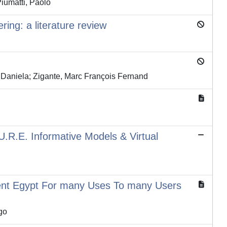
iumatti, Paolo
ring: a literature review
, Daniela; Zigante, Marc François Fernand
.U.R.E. Informative Models & Virtual
cient Egypt For many Uses To many Users
go