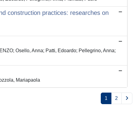
nd construction practices: researches on
NZO; Osello, Anna; Patti, Edoardo; Pellegrino, Anna;
ozzola, Mariapaola
1
2