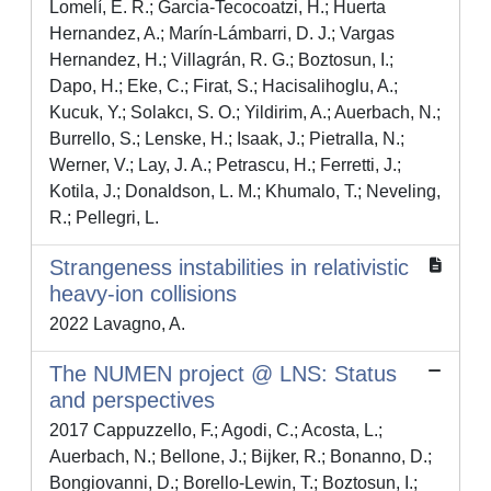
Lomelí, E. R.; Garcia-Tecocoatzi, H.; Huerta
Hernandez, A.; Marín-Lámbarri, D. J.; Vargas
Hernandez, H.; Villagrán, R. G.; Boztosun, I.;
Dapo, H.; Eke, C.; Firat, S.; Hacisalihoglu, A.;
Kucuk, Y.; Solakcı, S. O.; Yildirim, A.; Auerbach, N.;
Burrello, S.; Lenske, H.; Isaak, J.; Pietralla, N.;
Werner, V.; Lay, J. A.; Petrascu, H.; Ferretti, J.;
Kotila, J.; Donaldson, L. M.; Khumalo, T.; Neveling,
R.; Pellegri, L.
Strangeness instabilities in relativistic
heavy-ion collisions
2022 Lavagno, A.
The NUMEN project @ LNS: Status
and perspectives
2017 Cappuzzello, F.; Agodi, C.; Acosta, L.;
Auerbach, N.; Bellone, J.; Bijker, R.; Bonanno, D.;
Bongiovanni, D.; Borello-Lewin, T.; Boztosun, I.;