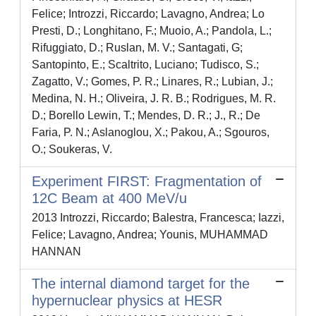
Felice; Introzzi, Riccardo; Lavagno, Andrea; Lo
Presti, D.; Longhitano, F.; Muoio, A.; Pandola, L.;
Rifuggiato, D.; Ruslan, M. V.; Santagati, G;
Santopinto, E.; Scaltrito, Luciano; Tudisco, S.;
Zagatto, V.; Gomes, P. R.; Linares, R.; Lubian, J.;
Medina, N. H.; Oliveira, J. R. B.; Rodrigues, M. R.
D.; Borello Lewin, T.; Mendes, D. R.; J., R.; De
Faria, P. N.; Aslanoglou, X.; Pakou, A.; Sgouros,
O.; Soukeras, V.
Experiment FIRST: Fragmentation of
12C Beam at 400 MeV/u
2013 Introzzi, Riccardo; Balestra, Francesca; Iazzi,
Felice; Lavagno, Andrea; Younis, MUHAMMAD
HANNAN
The internal diamond target for the
hypernuclear physics at HESR