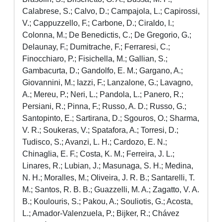
Calabrese, S.; Calvo, D.; Campajola, L.; Capirossi,
V.; Cappuzzello, F.; Carbone, D.; Ciraldo, I.;
Colonna, M.; De Benedictis, C.; De Gregorio, G.;
Delaunay, F.; Dumitrache, F.; Ferraresi, C.;
Finocchiaro, P.; Fisichella, M.; Gallian, S.;
Gambacurta, D.; Gandolfo, E. M.; Gargano, A.;
Giovannini, M.; Iazzi, F.; Lanzalone, G.; Lavagno,
A.; Mereu, P.; Neri, L.; Pandola, L.; Panero, R.;
Persiani, R.; Pinna, F.; Russo, A. D.; Russo, G.;
Santopinto, E.; Sartirana, D.; Sgouros, O.; Sharma,
V. R.; Soukeras, V.; Spatafora, A.; Torresi, D.;
Tudisco, S.; Avanzi, L. H.; Cardozo, E. N.;
Chinaglia, E. F.; Costa, K. M.; Ferreira, J. L.;
Linares, R.; Lubian, J.; Masunaga, S. H.; Medina,
N. H.; Moralles, M.; Oliveira, J. R. B.; Santarelli, T.
M.; Santos, R. B. B.; Guazzelli, M. A.; Zagatto, V. A.
B.; Koulouris, S.; Pakou, A.; Souliotis, G.; Acosta,
L.; Amador-Valenzuela, P.; Bijker, R.; Chávez