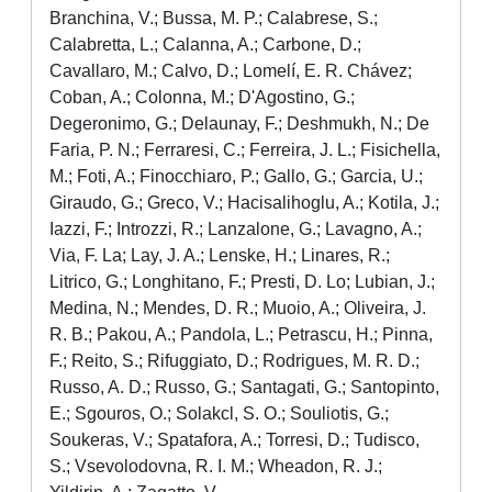
Branchina, V.; Bussa, M. P.; Calabrese, S.;
Calabretta, L.; Calanna, A.; Carbone, D.;
Cavallaro, M.; Calvo, D.; Lomelí, E. R. Chávez;
Coban, A.; Colonna, M.; D'Agostino, G.;
Degeronimo, G.; Delaunay, F.; Deshmukh, N.; De
Faria, P. N.; Ferraresi, C.; Ferreira, J. L.; Fisichella,
M.; Foti, A.; Finocchiaro, P.; Gallo, G.; Garcia, U.;
Giraudo, G.; Greco, V.; Hacisalihoglu, A.; Kotila, J.;
Iazzi, F.; Introzzi, R.; Lanzalone, G.; Lavagno, A.;
Via, F. La; Lay, J. A.; Lenske, H.; Linares, R.;
Litrico, G.; Longhitano, F.; Presti, D. Lo; Lubian, J.;
Medina, N.; Mendes, D. R.; Muoio, A.; Oliveira, J.
R. B.; Pakou, A.; Pandola, L.; Petrascu, H.; Pinna,
F.; Reito, S.; Rifuggiato, D.; Rodrigues, M. R. D.;
Russo, A. D.; Russo, G.; Santagati, G.; Santopinto,
E.; Sgouros, O.; Solakcl, S. O.; Souliotis, G.;
Soukeras, V.; Spatafora, A.; Torresi, D.; Tudisco,
S.; Vsevolodovna, R. I. M.; Wheadon, R. J.;