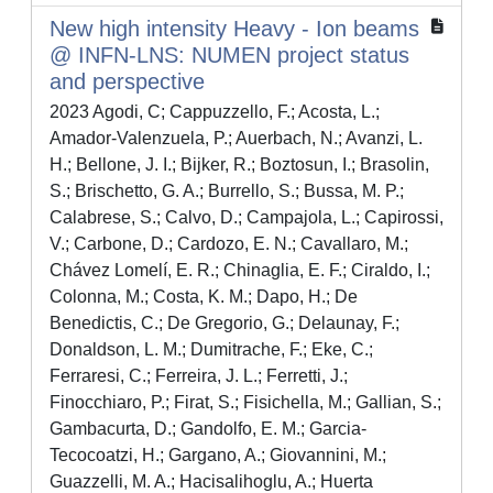
New high intensity Heavy - Ion beams
@ INFN-LNS: NUMEN project status
and perspective
2023 Agodi, C; Cappuzzello, F.; Acosta, L.;
Amador-Valenzuela, P.; Auerbach, N.; Avanzi, L.
H.; Bellone, J. I.; Bijker, R.; Boztosun, I.; Brasolin,
S.; Brischetto, G. A.; Burrello, S.; Bussa, M. P.;
Calabrese, S.; Calvo, D.; Campajola, L.; Capirossi,
V.; Carbone, D.; Cardozo, E. N.; Cavallaro, M.;
Chávez Lomelí, E. R.; Chinaglia, E. F.; Ciraldo, I.;
Colonna, M.; Costa, K. M.; Dapo, H.; De
Benedictis, C.; De Gregorio, G.; Delaunay, F.;
Donaldson, L. M.; Dumitrache, F.; Eke, C.;
Ferraresi, C.; Ferreira, J. L.; Ferretti, J.;
Finocchiaro, P.; Firat, S.; Fisichella, M.; Gallian, S.;
Gambacurta, D.; Gandolfo, E. M.; Garcia-
Tecocoatzi, H.; Gargano, A.; Giovannini, M.;
Guazzelli, M. A.; Hacisalihoglu, A.; Huerta