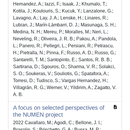
Hernandez, A.; Iazzi, F.; Isaak, J.; Khumalo, T.;
Kotila, J.; Koulouris, S.; Kucuk, Y.; Lanzalone, G.;
Lavagno, A.; Lay, J. A.; Lenske, H.; Linares, R.;
Lubian, J.; Marín-Lámbarri, D. J.; Masunaga, S. H.;
Medina, N. H.; Mereu, P.; Moralles, M.; Neri, L.;
Neveling, R.; Oliveira, J. R. B.; Pakou, A.; Pandola,
L.; Panero, R.; Pellegri, L.; Persiani, R.; Petrascu,
H.; Pietralla, N.; Pinna, F.; Russo, A. D.; Russo, G.;
Santarelli, T. M.; Santopinto, E.; Santos, R. B. B.;
Sartirana, D.; Sgouros, O.; Sharma, V. R.; Solakci,
S. O.; Soukeras, V.; Souliotis, G.; Spatafora, A.;
Torresi, D.; Tudisco, S.; Vargas Hernandez, H.;
Villagrán, R. G.; Werner, V.; Yildirim, A.; Zagatto, V.
A. B.
A focus on selected perspectives of
the NUMEN project
2022 Cavallaro, M.; Agodi, C.; Bellone, J. I.;
Brasolin, S.; Brischetto, G. A.; Bussa, M. P.;