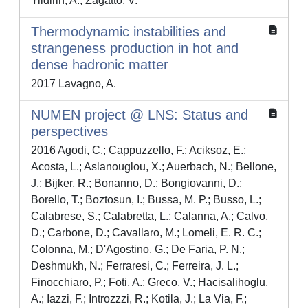
Yildirin, A.; Zagatto, V.
Thermodynamic instabilities and
strangeness production in hot and
dense hadronic matter
2017 Lavagno, A.
NUMEN project @ LNS: Status and
perspectives
2016 Agodi, C.; Cappuzzello, F.; Aciksoz, E.;
Acosta, L.; Aslanouglou, X.; Auerbach, N.; Bellone,
J.; Bijker, R.; Bonanno, D.; Bongiovanni, D.;
Borello, T.; Boztosun, I.; Bussa, M. P.; Busso, L.;
Calabrese, S.; Calabretta, L.; Calanna, A.; Calvo,
D.; Carbone, D.; Cavallaro, M.; Lomeli, E. R. C.;
Colonna, M.; D'Agostino, G.; De Faria, P. N.;
Deshmukh, N.; Ferraresi, C.; Ferreira, J. L.;
Finocchiaro, P.; Foti, A.; Greco, V.; Hacisalihoglu,
A.; Iazzi, F.; Introzzzi, R.; Kotila, J.; La Via, F.;