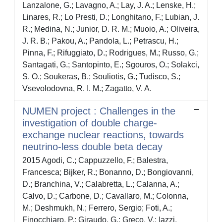
Lanzalone, G.; Lavagno, A.; Lay, J. A.; Lenske, H.;
Linares, R.; Lo Presti, D.; Longhitano, F.; Lubian, J.
R.; Medina, N.; Junior, D. R. M.; Muoio, A.; Oliveira,
J. R. B.; Pakou, A.; Pandola, L.; Petrascu, H.;
Pinna, F.; Rifuggiato, D.; Rodrigues, M.; Russo, G.;
Santagati, G.; Santopinto, E.; Sgouros, O.; Solakci,
S. O.; Soukeras, B.; Souliotis, G.; Tudisco, S.;
Vsevolodovna, R. I. M.; Zagatto, V. A.
NUMEN project : Challenges in the
investigation of double charge-
exchange nuclear reactions, towards
neutrino-less double beta decay
2015 Agodi, C.; Cappuzzello, F.; Balestra,
Francesca; Bijker, R.; Bonanno, D.; Bongiovanni,
D.; Branchina, V.; Calabretta, L.; Calanna, A.;
Calvo, D.; Carbone, D.; Cavallaro, M.; Colonna,
M.; Deshmukh, N.; Ferrero, Sergio; Foti, A.;
Finocchiaro, P.; Giraudo, G.; Greco, V.; Iazzi,