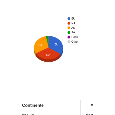
EU
NA
AS
SA
Conti…
Other
EU
AS
NA
Continente
#