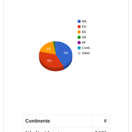
NA
EU
AS
SA
AF
Conti…
AS
NA
Other
EU
Continente
#