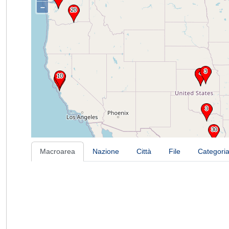
–
Macroarea
Nazione
Città
File
Categori