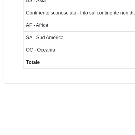
AS - Asia
Continente sconosciuto - Info sul continente non dis
AF - Africa
SA - Sud America
OC - Oceania
Totale
Powered by
IRIS
-
about IRIS
-
Utilizzo dei cookie
-