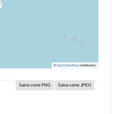
©
OpenStreetMap
contributors.
Salva come PNG
Salva come JPEG