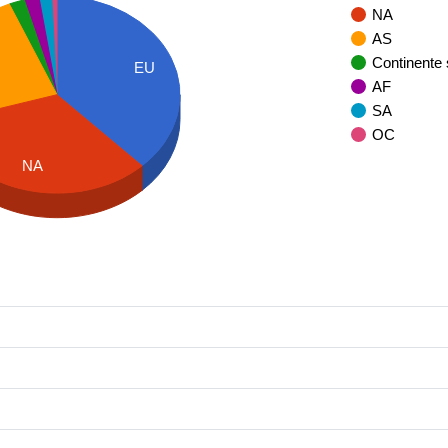
NA
AS
Continente
EU
AF
SA
OC
NA