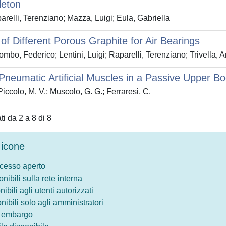
leton
relli, Terenziano; Mazza, Luigi; Eula, Gabriella
 of Different Porous Graphite for Air Bearings
mbo, Federico; Lentini, Luigi; Raparelli, Terenziano; Trivella, 
Pneumatic Artificial Muscles in a Passive Upper B
iccolo, M. V.; Muscolo, G. G.; Ferraresi, C.
ati da 2 a 8 di 8
icone
ccesso aperto
onibili sulla rete interna
nibili agli utenti autorizzati
onibili solo agli amministratori
o embargo