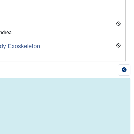
Andrea
ody Exoskeleton