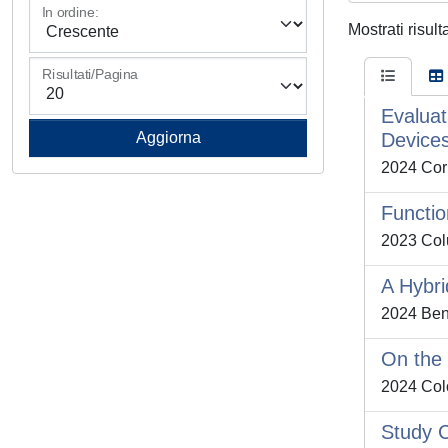
In ordine:
Mostrati risult
Risultati/Pagina
Evaluat
Device
2024 Corn
Functio
2023 Colu
A Hybri
2024 Benc
On the 
2024 Colo
Study C