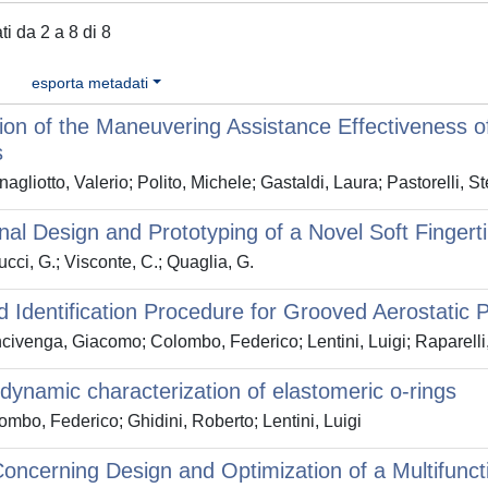
ati da 2 a 8 di 8
esporta metadati
ion of the Maneuvering Assistance Effectiveness 
s
agliotto, Valerio; Polito, Michele; Gastaldi, Laura; Pastorelli, S
nal Design and Prototyping of a Novel Soft Fingerti
cci, G.; Visconte, C.; Quaglia, G.
d Identification Procedure for Grooved Aerostatic 
ivenga, Giacomo; Colombo, Federico; Lentini, Luigi; Raparelli,
dynamic characterization of elastomeric o-rings
mbo, Federico; Ghidini, Roberto; Lentini, Luigi
oncerning Design and Optimization of a Multifuncti