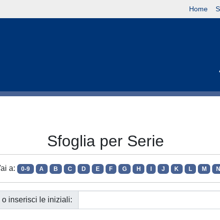
Home
S
Sfoglia per Serie
ai a:
0-9
A
B
C
D
E
F
G
H
I
J
K
L
M
o inserisci le iniziali: