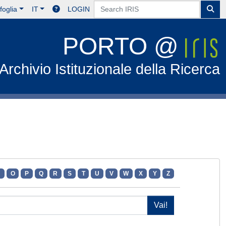
foglia
IT
LOGIN
PORTO @
Archivio Istituzionale della Ricerca
N
O
P
Q
R
S
T
U
V
W
X
Y
Z