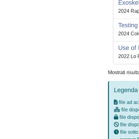
Exoske
2024 Rapa
Testing
2024 Colo
Use of 
2022 Lo P
Mostrati risult
Legenda 
file ad a
file disp
file dispo
file disp
file sott