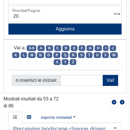
Risultati/Pagina
Vai a:
0-9
A
B
C
D
E
F
G
H
I
J
K
L
M
N
O
P
Q
R
S
T
U
V
W
X
Y
Z
o inserisci le iniziali:
Mostrati risultati da 53 a 72
di 86
esporta metadati
Perceiving landscape change driven