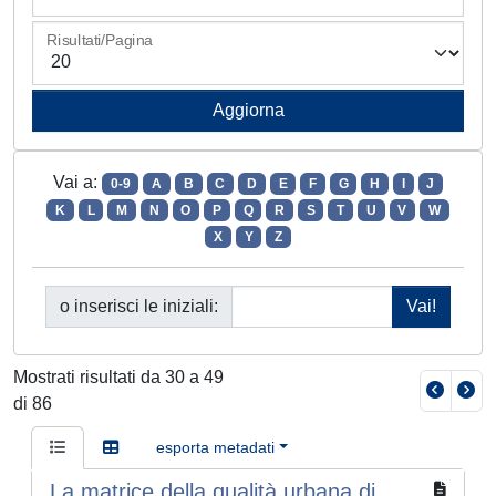
Risultati/Pagina
Vai a:
0-9
A
B
C
D
E
F
G
H
I
J
K
L
M
N
O
P
Q
R
S
T
U
V
W
X
Y
Z
o inserisci le iniziali:
Mostrati risultati da 30 a 49
di 86
esporta metadati
La matrice della qualità urbana di